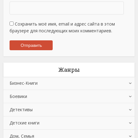
Сохранить моё имя, email и адрес сайта в этом
браузере для последующих моих комментариев.
Жанры
Бизнес-Книги
Боевики
Банковское дело
Детективы
Бухучет, налогообложение, аудит
Боевики: Прочее
Детские книги
Делопроизводство
Криминальные боевики
Зарубежные детективы
Дом, Семья
Зарубежная деловая литература
Триллеры
Иронические детективы
Детская проза