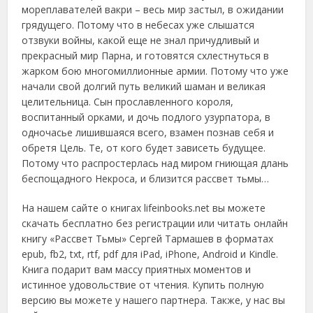
мореплавателей вакри – весь мир застыл, в ожидании
грядущего. Потому что в небесах уже слышатся
отзвуки войны, какой еще не знал причудливый и
прекрасный мир Парна, и готовятся схлестнуться в
жарком бою многомиллионные армии. Потому что уже
начали свой долгий путь великий шаман и великая
целительница. Сын прославленного короля,
воспитанный орками, и дочь подлого узурпатора, в
одночасье лишившаяся всего, взамен познав себя и
обретя Цель. Те, от кого будет зависеть будущее.
Потому что распростерлась над миром гниющая длань
беспощадного Некроса, и близится рассвет тьмы…
На нашем сайте о книгах lifeinbooks.net вы можете
скачать бесплатно без регистрации или читать онлайн
книгу «Рассвет Тьмы» Сергей Тармашев в форматах
epub, fb2, txt, rtf, pdf для iPad, iPhone, Android и Kindle.
Книга подарит вам массу приятных моментов и
истинное удовольствие от чтения. Купить полную
версию вы можете у нашего партнера. Также, у нас вы