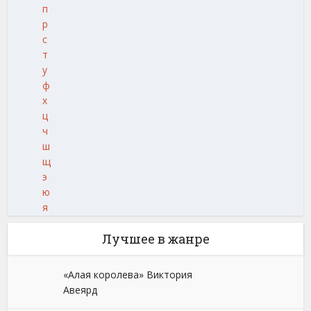
п
р
с
т
у
ф
х
ц
ч
ш
щ
э
ю
я
Лучшее в жанре
«Алая королева» Виктория
Авеярд