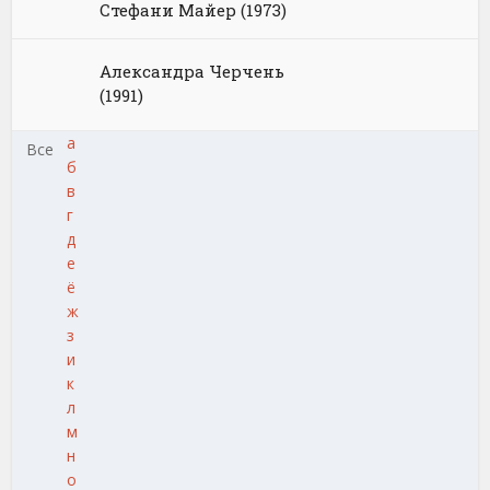
Стефани Майер (1973)
Александра Черчень
(1991)
а
Все
б
в
г
д
е
ё
ж
з
и
к
л
м
н
о