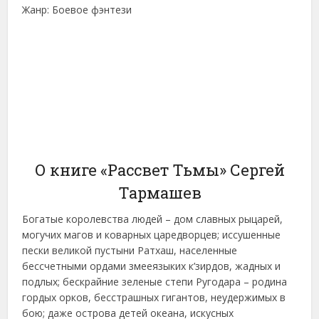
Жанр: Боевое фэнтези
О книге «Рассвет Тьмы» Сергей
Тармашев
Богатые королевства людей – дом славных рыцарей,
могучих магов и коварных царедворцев; иссушенные
пески великой пустыни Ратхаш, населенные
бессчетными ордами змееязыких к’зирдов, жадных и
подлых; бескрайние зеленые степи Ругодара – родина
гордых орков, бесстрашных гигантов, неудержимых в
бою; даже острова детей океана, искусных