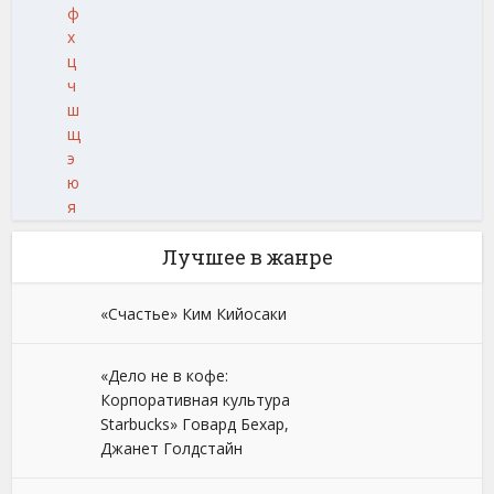
ф
х
ц
ч
ш
щ
э
ю
я
Лучшее в жанре
«Счастье» Ким Кийосаки
«Дело не в кофе:
Корпоративная культура
Starbucks» Говард Бехар,
Джанет Голдстайн