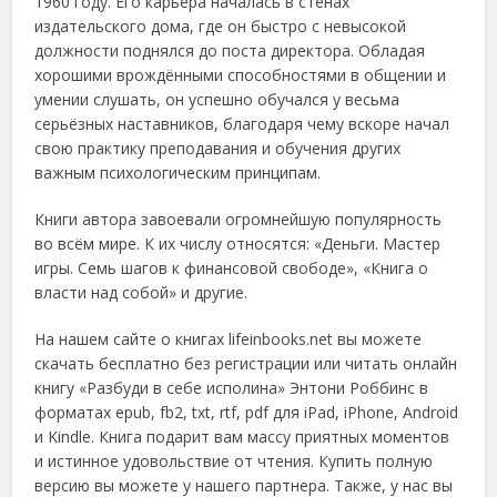
1960 году. Его карьера началась в стенах
издательского дома, где он быстро с невысокой
должности поднялся до поста директора. Обладая
хорошими врождёнными способностями в общении и
умении слушать, он успешно обучался у весьма
серьёзных наставников, благодаря чему вскоре начал
свою практику преподавания и обучения других
важным психологическим принципам.
Книги автора завоевали огромнейшую популярность
во всём мире. К их числу относятся: «Деньги. Мастер
игры. Семь шагов к финансовой свободе», «Книга о
власти над собой» и другие.
На нашем сайте о книгах lifeinbooks.net вы можете
скачать бесплатно без регистрации или читать онлайн
книгу «Разбуди в себе исполина» Энтони Роббинс в
форматах epub, fb2, txt, rtf, pdf для iPad, iPhone, Android
и Kindle. Книга подарит вам массу приятных моментов
и истинное удовольствие от чтения. Купить полную
версию вы можете у нашего партнера. Также, у нас вы