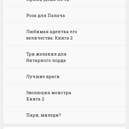
Языкознание
Социальная фантастика
Ужасы и Мистика
Роза для Палача
Юмористическая фантастика
Фэнтези про драконов
Юмористическое фэнтези
Любимая адептка его
величества. Книга 2
Три желания для
Янтарного лорда
Лучшие враги
Эволюция монстра.
Книга 2
Пари, миледи?