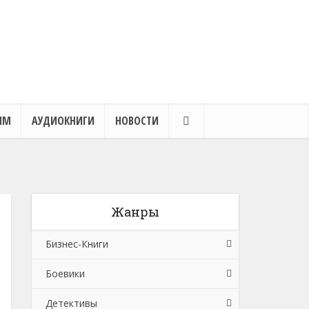
ЯМ
АУДИОКНИГИ
НОВОСТИ
Жанры
Бизнес-Книги
Боевики
Банковское дело
Детективы
Бухучет, налогообложение, аудит
Боевики: Прочее