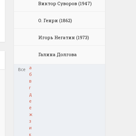
Виктор Суворов (1947)
О. Генри (1862)
Игорь Негатин (1973)
Галина Долгова
а
Все
б
в
г
д
е
ё
ж
з
и
к