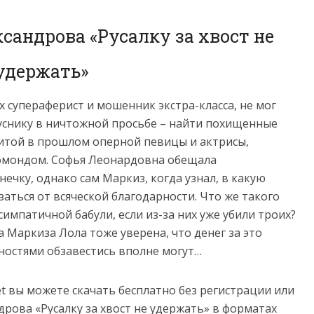
сандрова «Русалку за хвост не
удержать»
х супераферист и мошенник экстра-класса, не мог
уснику в ничтожной просьбе – найти похищенные
нитой в прошлом оперной певицы и актрисы,
бомондом. Софья Леонардовна обещала
ечку, однако сам Маркиз, когда узнал, в какую
аться от всяческой благодарности. Что же такого
импатичной бабули, если из-за них уже убили троих?
Маркиза Лола тоже уверена, что денег за это
тностями обзавестись вполне могут…
net вы можете скачать бесплатно без регистрации или
дрова «Русалку за хвост не удержать» в форматах