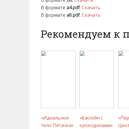
В формате
txt
:
Скачать
В формате
a4.pdf
:
Скачать
В формате
a6.pdf
:
Скачать
Рекомендуем к 
«Идеальное
«Бассейн с
«Пер
тело Пятачка»
крокодилами»
Цен