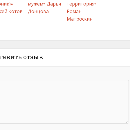
рник)»
мужем» Дарья
территория»
сей Котов
Донцова
Роман
Матроскин
тавить отзыв