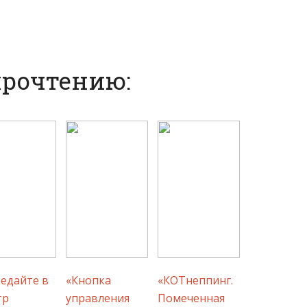
прочтению:
едайте в
«Кнопка
«КОТнеппинг.
тр
управления
Помеченная