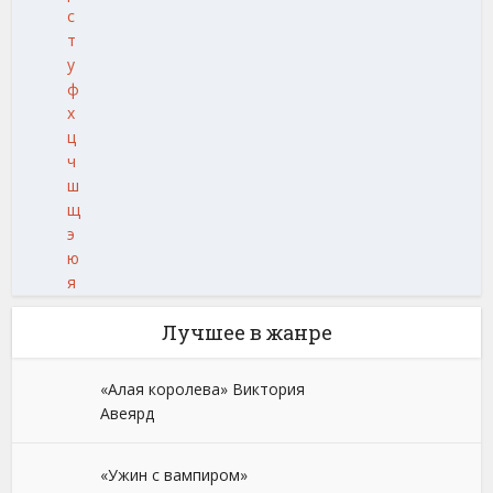
с
т
у
ф
х
ц
ч
ш
щ
э
ю
я
Лучшее в жанре
«Алая королева» Виктория
Авеярд
«Ужин с вампиром»