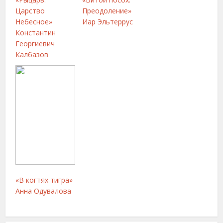
Царство
Преодоление»
Небесное»
Иар Эльтеррус
Константин
Георгиевич
Калбазов
«В когтях тигра»
Анна Одувалова