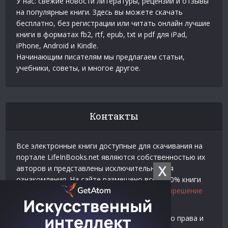
У нас: свежие новости литературы, рецензии и отзывы
на популярные книги. Здесь вы можете скачать
бесплатно, без регистрации или читать онлайн лучшие
книги в форматах fb2, rtf, epub, txt и pdf для iPad,
iPhone, Android и Kindle.
Начинающим писателям мы предлагаем статьи,
учебники, советы, и многое другое.
Контакты
Все электронные книги доступные для скачивания на
портале LifeInBooks.net являются собственностью их
X
авторов и представлены исключительно для
ознакомления. На сайте размещено всего 20% книги
взятой у нашего партнера
Официальное разрешение
на использование материалов Litres
.
Контакты для связи по вопросам авторского права и