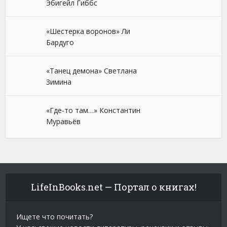
Эбигейл Гиббс
«Шестерка воронов» Ли
Бардуго
«Танец демона» Светлана
Зимина
«Где-то там…» Константин
Муравьёв
LifeInBooks.net — Портал о книгах!
Ищете что почитать?