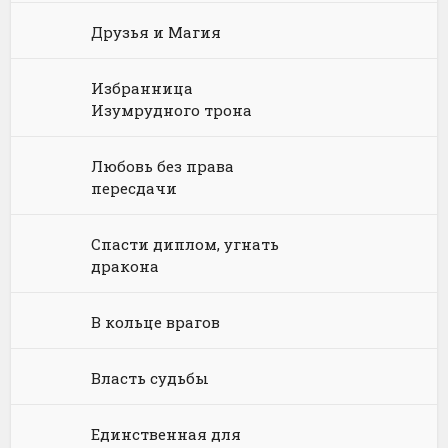
Философия
Космическая фантастика
Книги про волшебников
Юмористические стихи
Друзья и Магия
Химия
Научная фантастика
Любовное фэнтези
Юриспруденция, право
Попаданцы
Русское фэнтези
Избранница
Изумрудного трона
Языкознание
Социальная фантастика
Ужасы и Мистика
Любовь без права
Юмористическая фантастика
Фэнтези про драконов
пересдачи
Юмористическое фэнтези
Спасти диплом, угнать
дракона
В кольце врагов
Власть судьбы
Единственная для