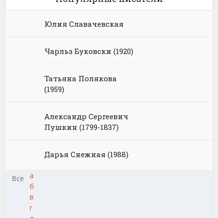
Юлия Славачевская
Чарльз Буковски (1920)
Татьяна Полякова
(1959)
Александр Сергеевич
Пушкин (1799-1837)
Дарья Снежная (1988)
а
Все
б
в
г