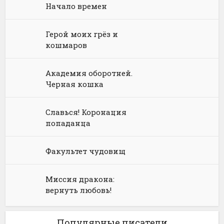
Начало времен
Юмористическая фантастика
Фэнтези про драконов
Юмористическое фэнтези
Герой моих грёз и
кошмаров
Академия оборотней.
Черная кошка
Славься! Коронация
попаданца
Факультет чудовищ
Миссия дракона:
вернуть любовь!
Популярные писатели