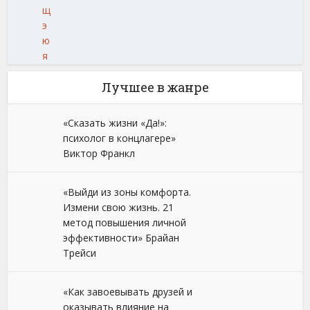
щ
э
ю
я
Лучшее в жанре
«Сказать жизни «Да!»:
психолог в концлагере»
Виктор Франкл
«Выйди из зоны комфорта.
Измени свою жизнь. 21
метод повышения личной
эффективности» Брайан
Трейси
«Как завоевывать друзей и
оказывать влияние на