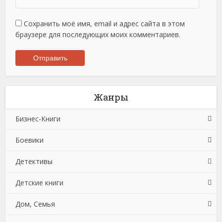
Сохранить моё имя, email и адрес сайта в этом
браузере для последующих моих комментариев.
Жанры
Бизнес-Книги
Боевики
Банковское дело
Детективы
Бухучет, налогообложение, аудит
Боевики: Прочее
Детские книги
Делопроизводство
Криминальные боевики
Зарубежные детективы
Дом, Семья
Зарубежная деловая литература
Триллеры
Иронические детективы
Детская проза