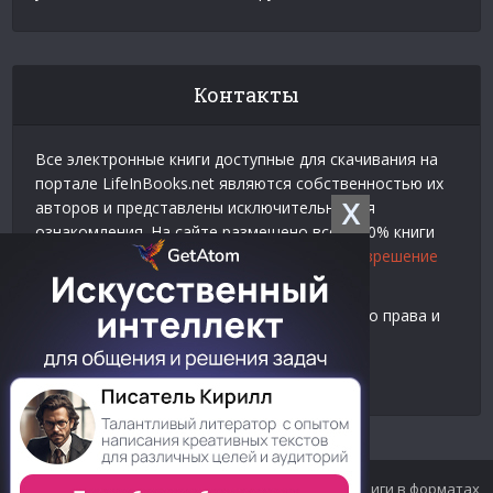
Контакты
Все электронные книги доступные для скачивания на
портале LifeInBooks.net являются собственностью их
X
авторов и представлены исключительно для
ознакомления. На сайте размещено всего 20% книги
взятой у нашего партнера
Официальное разрешение
на использование материалов Litres
.
Контакты для связи по вопросам авторского права и
рекламы:
E-mail:
admin@lifeinbooks.net
© 2012-2024 LifeInBooks.net - Скачать бесплатно книги в форматах