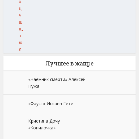
х
ц
ч
ш
щ
э
ю
я
Лучшее в жанре
«Наемник смерти» Алексей
Нужа
«Фауст» Иоганн Гете
Кристина Дочу
«Копилочка»