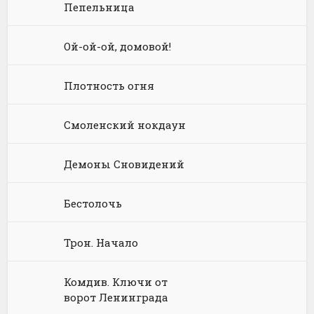
Пепельница
Физика
Энциклопедии
Киберпанк
Книги про вампиров
Юмористическая проза
Философия
Космическая фантастика
Книги про волшебников
Юмористические стихи
Ой-ой-ой, домовой!
Химия
Научная фантастика
Любовное фэнтези
Плотность огня
Юриспруденция, право
Попаданцы
Русское фэнтези
Смоленский нокдаун
Языкознание
Социальная фантастика
Ужасы и Мистика
Юмористическая фантастика
Фэнтези про драконов
Демоны Сновидений
Юмористическое фэнтези
Бестолочь
Трон. Начало
Комдив. Ключи от
ворот Ленинграда