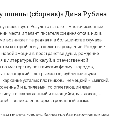
ку шляпы (сборник)» Дина Рубина
 путешествует. Результат этого – многочисленные
ений места и талант писателя соединяются в них в
ми возникает та редкая и в большинстве случаев
атом которой всегда является рождение. Рождение
е новой эмоции в пространстве души, рождение
 в литературе. Пожалуй, в отечественной
 по мастерству поэтических формул городов,
в: голландский – «отрывистые, рубленые звуки –
, харканье усталых плотников», немецкий – «мягкий,
оконечный и шпилевый, то оплетающий язык
тиву, то закругленный и вьющийся, как локон, –
ани! – великолепно оркестрованный язык».
net вы можете скачать бесплатно без регистрации или