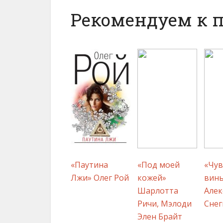
Рекомендуем к 
«Паутина
«Под моей
«Чув
Лжи» Олег Рой
кожей»
вин
Шарлотта
Алек
Ричи, Мэлоди
Снег
Элен Брайт