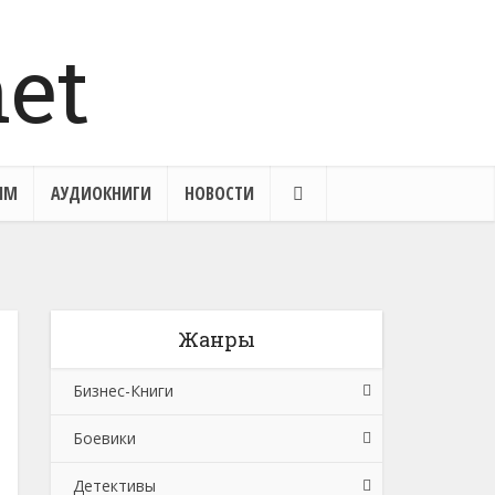
ЯМ
АУДИОКНИГИ
НОВОСТИ
Жанры
Бизнес-Книги
Боевики
Банковское дело
Детективы
Бухучет, налогообложение, аудит
Боевики: Прочее