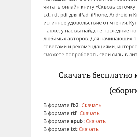
читать онлайн книгу «Сквозь сеточку 
txt, rtf, pdf для iPad, iPhone, Android
истинное удовольствие от чтения. Ку
Также, у нас вы найдете последние н
любимых авторов. Для начинающих пи
советами и рекомендациями, интерес
сможете попробовать свои силы в ли
Скачать бесплатно 
(сборн
В формате
fb2
:
Скачать
В формате
rtf
:
Скачать
В формате
epub
:
Скачать
В формате
txt
:
Скачать