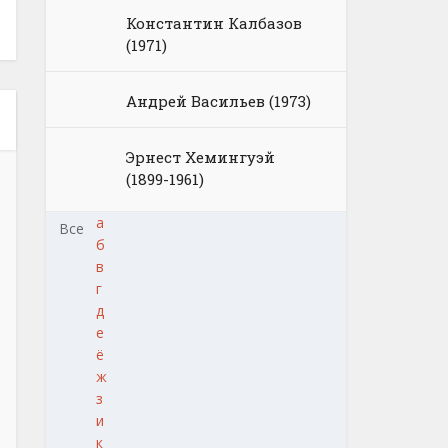
Константин Калбазов
(1971)
Андрей Васильев (1973)
Эрнест Хемингуэй
(1899-1961)
а
Все
б
в
г
д
е
ё
ж
з
и
к