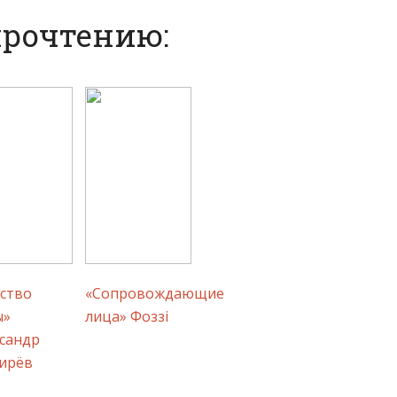
прочтению:
ство
«Сопровождающие
ы»
лица» Фоззі
сандр
ирёв