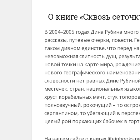
О книге «Сквозь сеточ
В 2004–2005 годах Дина Рубина много
рассказы, путевые очерки, повести. Г
таком дивном единстве, что перед на
невозможная слитность душ, результ
новой точки на карте мира, рождени
нового географического наименования
словесности нет равных Дине Рубиной
местечек, стран, национальных языко
хруст корабельных мачт, стук топоров
полнозвучный, рокочущий – то остр
серпантином, то убегающий в перспек
целый рой порхающих бабочек в горт
На нашем сайте о книгах lifeinbooks.