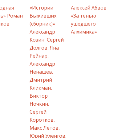
одная
«Истории
Алексей Абвов
ь» Роман
Выживших
«За тенью
шков
(сборник)»
ушедшего
Александр
Алхимика»
Козин, Сергей
Долгов, Яна
Рейнар,
Александр
Ненашев,
Дмитрий
Кликман,
Виктор
Ночкин,
Сергей
Коротков,
Макс Летов,
Юрий Уленгов,