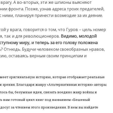
врагу. А во-вторых, эти же шпионы выясняют
нии фронта. Позже, узнав адреса троих предателей,
с ними, планируя принести возмездие за их деяние.
ой у врага, говорится о том, что Гуров – цель номер
я, так и для революционеров.
Видимо, молодой
ступному миру, и теперь за его голову положена
ь? Отнюдь. Будучи человеком своеобразных нравов,
сию, оставаясь верным своим принципам и
имеет оригинальную историю, которая отображает реальные
и зрения. Благодаря жанру «Альтернативная история» авторы
лось бы, безумные идеи, связать воедино жанр войны и
ить нам готовый цикл книг под названием «Бешеный
досуг за чтением этого произведения. В нем вы найдете