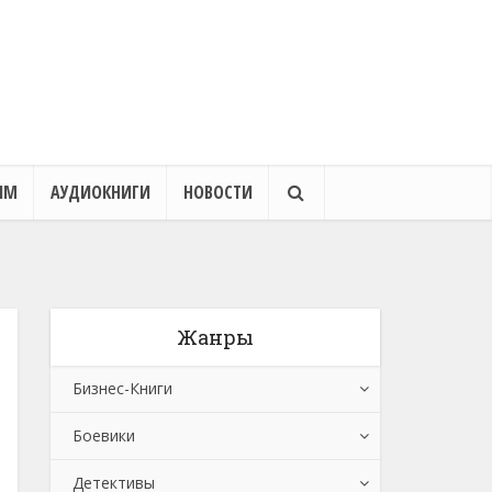
ЯМ
АУДИОКНИГИ
НОВОСТИ
Жанры
Бизнес-Книги
Боевики
Банковское дело
Детективы
Бухучет, налогообложение, аудит
Боевики: Прочее