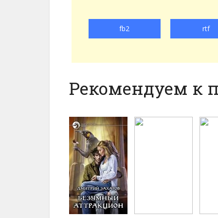
fb2
rtf
Рекомендуем к 