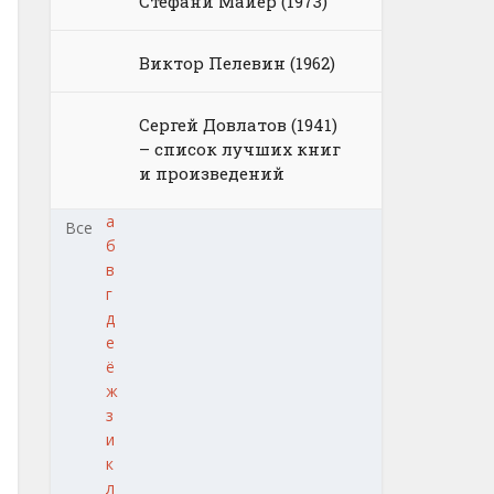
Стефани Майер (1973)
Виктор Пелевин (1962)
Сергей Довлатов (1941)
– список лучших книг
и произведений
а
Все
б
в
г
д
е
ё
ж
з
и
к
л