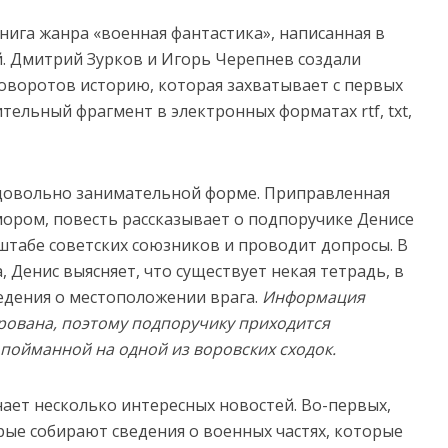
книга жанра «военная фантастика», написанная в
й. Дмитрий Зурков и Игорь Черепнев создали
воротов историю, которая захватывает с первых
тельный фрагмент в электронных форматах rtf, txt,
 довольно занимательной форме. Приправленная
ром, повесть рассказывает о подпоручике Денисе
штабе советских союзников и проводит допросы. В
, Денис выясняет, что существует некая тетрадь, в
едения о местоположении врага.
Информация
рована, поэтому подпоручику приходится
ойманной на одной из воровских сходок.
нает несколько интересных новостей. Во-первых,
рые собирают сведения о военных частях, которые