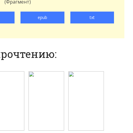
(Фрагмент)
epub
txt
прочтению: