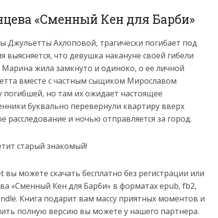
нцева «Сменный Кен для Барби»
ы Джульетты Ахлоповой, трагически погибает под
я выясняется, что девушка накануне своей гибели
 Марина жила замкнуто и одиноко, о ее личной
ьетта вместе с частным сыщиком Мирославом
 погибшей, но там их ожидает настоящее
енники буквально перевернули квартиру вверх
е расследование и ночью отправляется за город.
ретит старый знакомый!
net вы можете скачать бесплатно без регистрации или
ва «Сменный Кен для Барби» в форматах epub, fb2,
 и Kindle. Книга подарит вам массу приятных моментов и
пить полную версию вы можете у нашего партнера.