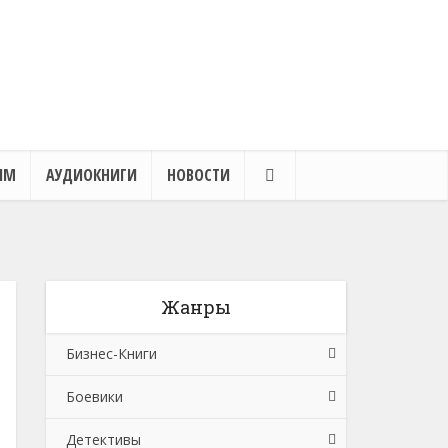
ЯМ
АУДИОКНИГИ
НОВОСТИ
Жанры
Бизнес-Книги
Боевики
Банковское дело
Детективы
Бухучет, налогообложение, аудит
Боевики: Прочее