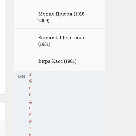
Морис Дрюон (1918-
2009)
Евгений Щепетнов
(1961)
Кира Касс (1981)
а
Все
б
в
г
д
е
ё
ж
з
и