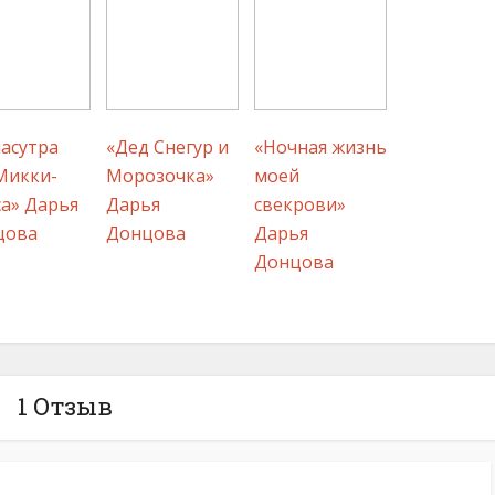
асутра
«Дед Снегур и
«Ночная жизнь
Микки-
Морозочка»
моей
а» Дарья
Дарья
свекрови»
цова
Донцова
Дарья
Донцова
1 Отзыв