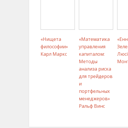
«Нищета
«Математика
«Енн 
философии»
управления
Зеле
Карл Маркс
капиталом:
Люсі
Методы
Мон
анализа риска
для трейдеров
и
портфельных
менеджеров»
Ральф Винс