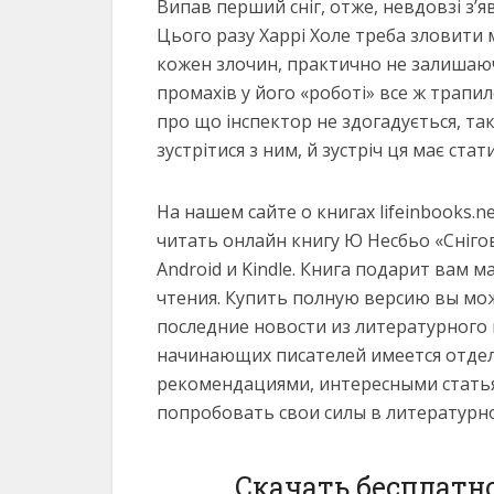
Випав перший сніг, отже, невдовзі з’я
Цього разу Харрі Холе треба зловити 
кожен злочин, практично не залишаючи
промахів у його «роботі» все ж трапи
про що інспектор не здогадується, так
зустрітися з ним, й зустріч ця має ста
На нашем сайте о книгах lifeinbooks.
читать онлайн книгу Ю Несбьо «Сніговик
Android и Kindle. Книга подарит вам 
чтения. Купить полную версию вы мож
последние новости из литературного
начинающих писателей имеется отдел
рекомендациями, интересными статья
попробовать свои силы в литературн
Скачать бесплатно