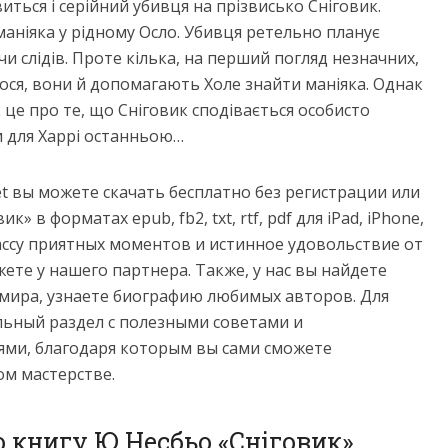
виться і серійний убивця на прізвисько Сніговик.
маніяка у рідному Осло. Убивця ретельно планує
 слідів. Проте кілька, на перший погляд незначних,
лося, вони й допомагають Холе знайти маніяка. Однак
 це про те, що Сніговик сподівається особисто
ти для Харрі останньою…
net вы можете скачать бесплатно без регистрации или
» в форматах epub, fb2, txt, rtf, pdf для iPad, iPhone,
массу приятных моментов и истинное удовольствие от
ете у нашего партнера. Также, у нас вы найдете
 мира, узнаете биографию любимых авторов. Для
ьный раздел с полезными советами и
ми, благодаря которым вы сами сможете
ом мастерстве.
 книгу Ю Несбьо «Сніговик»