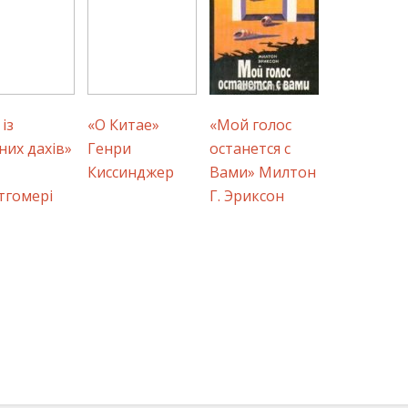
із
«О Китае»
«Мой голос
них дахів»
Генри
останется с
Киссинджер
Вами» Милтон
тгомері
Г. Эриксон