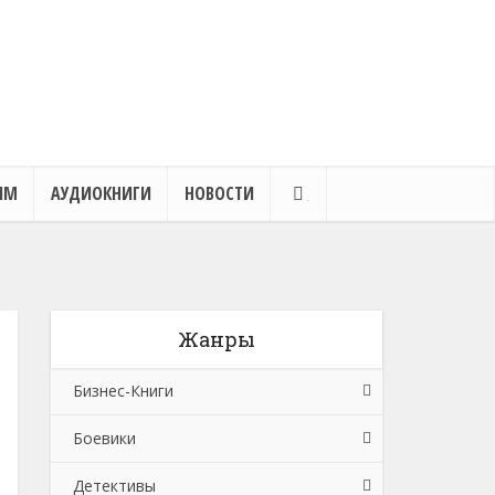
ЯМ
АУДИОКНИГИ
НОВОСТИ
Жанры
Бизнес-Книги
Боевики
Банковское дело
Детективы
Бухучет, налогообложение, аудит
Боевики: Прочее