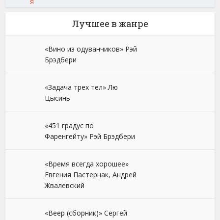
я
Лучшее в жанре
«Вино из одуванчиков» Рэй
Брэдбери
«Задача трех тел» Лю
Цысинь
«451 градус по
Фаренгейту» Рэй Брэдбери
«Время всегда хорошее»
Евгения Пастернак, Андрей
Жвалевский
«Веер (сборник)» Сергей