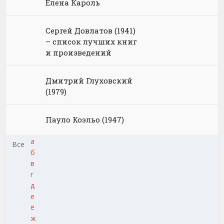
Елена Кароль
Сергей Довлатов (1941)
– список лучших книг
и произведений
Дмитрий Глуховский
(1979)
Пауло Коэльо (1947)
а
Все
б
в
г
д
е
ё
ж