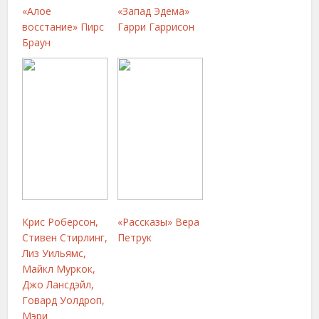
«Алое
«Запад Эдема»
восстание» Пирс
Гарри Гаррисон
Браун
Крис Роберсон,
«Рассказы» Вера
Стивен Стирлинг,
Петрук
Лиз Уильямс,
Майкл Муркок,
Джо Лансдэйл,
Говард Уолдроп,
Мэри