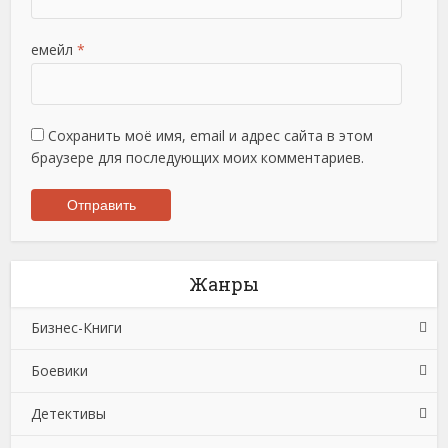
емейл
*
Сохранить моё имя, email и адрес сайта в этом
браузере для последующих моих комментариев.
Жанры
Бизнес-Книги
Боевики
Банковское дело
Детективы
Бухучет, налогообложение, аудит
Боевики: Прочее