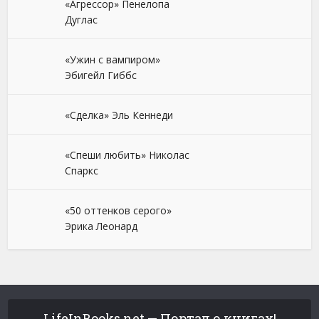
«Агрессор» Пенелопа
Дуглас
«Ужин с вампиром»
Эбигейл Гиббс
«Сделка» Эль Кеннеди
«Спеши любить» Николас
Спаркс
«50 оттенков серого»
Эрика Леонард
LifeInBooks.net — Портал о книгах!