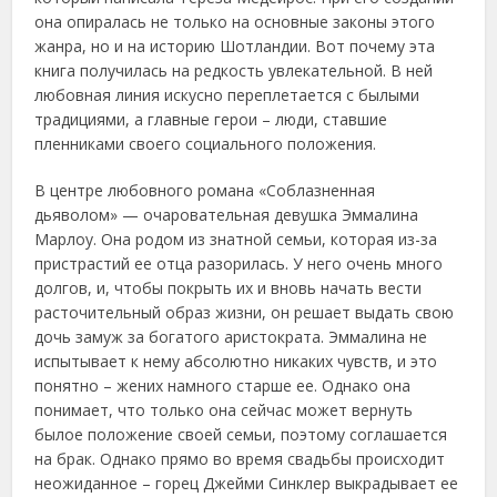
она опиралась не только на основные законы этого
жанра, но и на историю Шотландии. Вот почему эта
книга получилась на редкость увлекательной. В ней
любовная линия искусно переплетается с былыми
традициями, а главные герои – люди, ставшие
пленниками своего социального положения.
В центре любовного романа «Соблазненная
дьяволом» — очаровательная девушка Эммалина
Марлоу. Она родом из знатной семьи, которая из-за
пристрастий ее отца разорилась. У него очень много
долгов, и, чтобы покрыть их и вновь начать вести
расточительный образ жизни, он решает выдать свою
дочь замуж за богатого аристократа. Эммалина не
испытывает к нему абсолютно никаких чувств, и это
понятно – жених намного старше ее. Однако она
понимает, что только она сейчас может вернуть
былое положение своей семьи, поэтому соглашается
на брак. Однако прямо во время свадьбы происходит
неожиданное – горец Джейми Синклер выкрадывает ее