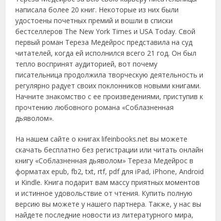
написала более 20 книг. Некоторые из них были
удостоены почетных премий и вошли в списки
бестселлеров The New York Times и USA Today. Свой
первый роман Тереза Медейрос представила на суд
читателей, когда ей исполнился всего 21 год. Он был
тепло воспринят аудиторией, вот почему
писательница продолжила творческую деятельность и
регулярно радует своих поклонников новыми книгами.
Начните знакомство с ее произведениями, приступив к
прочтению любовного романа «Соблазненная
дьяволом».
На нашем сайте о книгах lifeinbooks.net вы можете
скачать бесплатно без регистрации или читать онлайн
книгу «Соблазненная дьяволом» Тереза Медейрос в
форматах epub, fb2, txt, rtf, pdf для iPad, iPhone, Android
и Kindle. Книга подарит вам массу приятных моментов
и истинное удовольствие от чтения. Купить полную
версию вы можете у нашего партнера. Также, у нас вы
найдете последние новости из литературного мира,