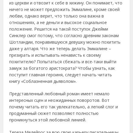
из церкви и отвозит к себе в хижину. Он понимает, что
ничего не может предложить Эммалине, кроме своей
любви, однако верит, что только она важна в
отношениях, а не деньги и высокое социальное
положение. Решится на такой поступок Джейми
Синклер смог потому, что согласно древним законам
Шотландии, понравившуюся девушку можно похитить
даже у алтаря. Что же теперь делать Эммалине –
презирать и испытывать ненависть к своему
похитителю? Попытаться сбежать и все-таки выйти
замуж за богатого аристократа? Чтобы узнать, как
поступит главная героиня, следует начать читать
книгу «Соблазненная дьяволом».
Представленный любовный роман имеет немало
интересных сцен и неожиданных поворотов. Вот
почему читать его так увлекательно, а легкий слог и
продуманный сюжет позволяют полностью
проникнуться этой любовной линией.
Тереза Медейрос за всю свою карьеру писательницы