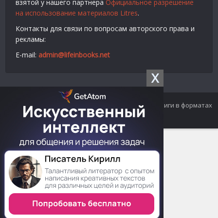
взятой у нашего партнера
Официальное разрешение
на использование материалов Litres
.
Контакты для связи по вопросам авторского права и
рекламы:
E-mail:
admin@lifeinbooks.net
X
© 2012-2024 LifeInBooks.net - Скачать бесплатно книги в форматах
fb2, epub, pdf, txt, rtf.