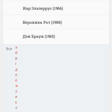
Иар Эльтеррус (1966)
Вероника Рот (1988)
Дэн Браун (1965)
а
Все
б
в
г
д
е
ё
ж
з
и
к
л