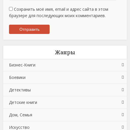
Сохранить моё имя, email и адрес сайта в этом
браузере для последующих моих комментариев.
Жанры
Бизнес-Книги
Боевики
Банковское дело
Детективы
Бухучет, налогообложение, аудит
Боевики: Прочее
Детские книги
Делопроизводство
Криминальные боевики
Зарубежные детективы
Дом, Семья
Зарубежная деловая литература
Триллеры
Иронические детективы
Детская проза
Искусство
Корпоративная культура
Исторические детективы
Детская фантастика
Автомобили и ПДД