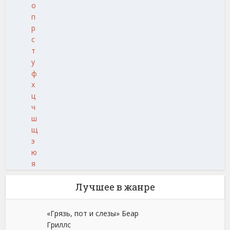
о
п
р
с
т
у
ф
х
ц
ч
ш
щ
э
ю
я
Лучшее в жанре
«Грязь, пот и слезы» Беар
Гриллс