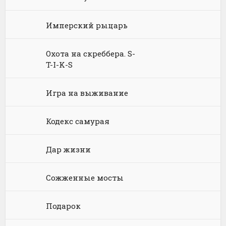
Философия
Космическая фантастика
Книги про волшебников
Юмористические стихи
Имперский рыцарь
Химия
Научная фантастика
Любовное фэнтези
Охота на скреббера. S-
Юриспруденция, право
Попаданцы
Русское фэнтези
T-I-K-S
Языкознание
Социальная фантастика
Ужасы и Мистика
Игра на выживание
Юмористическая фантастика
Фэнтези про драконов
Кодекс самурая
Юмористическое фэнтези
Дар жизни
Сожженные мосты
Подарок