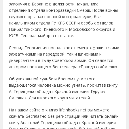
закончил в Берлине в должности начальника
отделения отдела контрразведки Смерш. После войны
служил в органах военной контрразведки, был
начальником отдела ГУ КГБ СССР и особых отделов
Прибалтийского, Киевского и Московского округов и
ЮГВ. Генерал-майор в отставке.
Леонид Георгиевич воевал как с немецко-фашистскими
захватчиками на передовой, так и шпионами и
диверсантами в тылу Советской армии. Он является
автором настоящего бестселлера «Правда о «Смерш».
Об уникальной судьбе и боевом пути этого
выдающегося человека можно узнать, прочитав книгу
А. Терещенко «Солдат Красной империи. Гуру из
Смерша». Для широкого круга читателей.
На нашем сайте о книгах lifeinbooks.net вы можете
скачать бесплатно без регистрации или читать онлайн
книгу Анатолий Терещенко «Солдат Красной империи.
Гуру из Смерша» в форматах epub, fb2, txt, rtf, pdf для