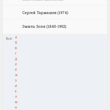
Сергей Тармашев (1974)
Эмиль Золя (1840-1902)
а
Все
б
в
г
д
е
ё
ж
з
и
к
л
м
н