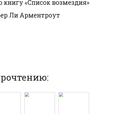
о книгу «Список возмездия»
ер Ли Арментроут
прочтению: