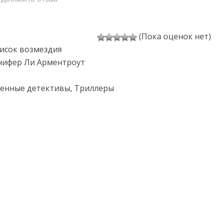
(Пока оценок нет)
писок возмездия
нифер Ли Арментроут
менные детективы, Триллеры