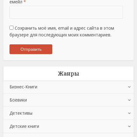
емейл
*
Сохранить моё имя, email и адрес сайта в этом
браузере для последующих моих комментариев.
Жанры
Бизнес-Книги
Боевики
Банковское дело
Детективы
Бухучет, налогообложение, аудит
Боевики: Прочее
Детские книги
Делопроизводство
Криминальные боевики
Зарубежные детективы