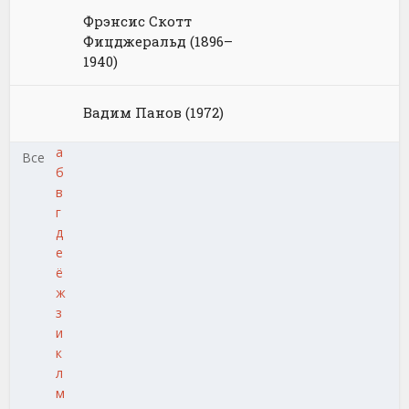
Фрэнсис Скотт
Фицджеральд (1896–
1940)
Вадим Панов (1972)
а
Все
б
в
г
д
е
ё
ж
з
и
к
л
м