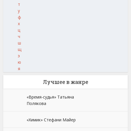
т
у
ф
х
ц
ч
ш
щ
э
ю
я
Лучшее в жанре
«Время-судья» Татьяна
Полякова
«Химик» Стефани Майер