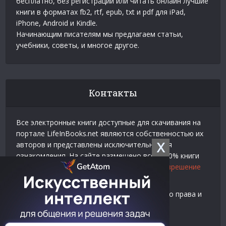
бесплатно, без регистрации или читать онлайн лучшие
книги в форматах fb2, rtf, epub, txt и pdf для iPad,
iPhone, Android и Kindle.
Начинающим писателям мы предлагаем статьи,
учебники, советы, и многое другое.
Контакты
Все электронные книги доступные для скачивания на
портале LifeInBooks.net являются собственностью их
X
авторов и представлены исключительно для
ознакомления. На сайте размещено всего 20% книги
взятой у нашего партнера
Официальное разрешение
на использование материалов Litres
.
Контакты для связи по вопросам авторского права и
рекламы:
E-mail:
admin@lifeinbooks.net