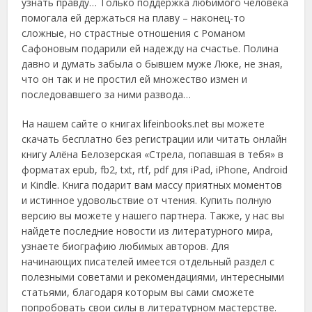
узнать правду… Только поддержка любимого человека
помогала ей держаться на плаву – наконец-то
сложные, но страстные отношения с Романом
Сафоновым подарили ей надежду на счастье. Полина
давно и думать забыла о бывшем муже Люке, не зная,
что он так и не простил ей множество измен и
последовавшего за ними развода…
На нашем сайте о книгах lifeinbooks.net вы можете
скачать бесплатно без регистрации или читать онлайн
книгу Алёна Белозерская «Стрела, попавшая в тебя» в
форматах epub, fb2, txt, rtf, pdf для iPad, iPhone, Android
и Kindle. Книга подарит вам массу приятных моментов
и истинное удовольствие от чтения. Купить полную
версию вы можете у нашего партнера. Также, у нас вы
найдете последние новости из литературного мира,
узнаете биографию любимых авторов. Для
начинающих писателей имеется отдельный раздел с
полезными советами и рекомендациями, интересными
статьями, благодаря которым вы сами сможете
попробовать свои силы в литературном мастерстве.