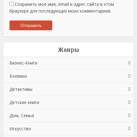
Сохранить моё имя, email и адрес сайта в этом
браузере для последующих моих комментариев.
Жанры
Бизнес-Книги
Боевики
Банковское дело
Детективы
Бухучет, налогообложение, аудит
Боевики: Прочее
Детские книги
Делопроизводство
Криминальные боевики
Зарубежные детективы
Дом, Семья
Зарубежная деловая литература
Триллеры
Иронические детективы
Детская проза
Искусство
Корпоративная культура
Исторические детективы
Детская фантастика
Автомобили и ПДД