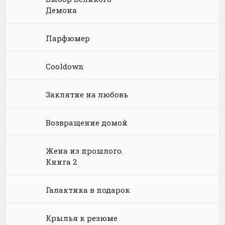
Демона
Философия
Космическая фантастика
Книги про волшебников
Юмористические стихи
Химия
Научная фантастика
Любовное фэнтези
Парфюмер
Юриспруденция, право
Попаданцы
Русское фэнтези
Cooldown
Языкознание
Социальная фантастика
Ужасы и Мистика
Заклятие на любовь
Юмористическая фантастика
Фэнтези про драконов
Юмористическое фэнтези
Возвращение домой
Жена из прошлого.
Книга 2
Галактика в подарок
Крылья к резюме