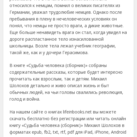
относился к немцам, помнил о великих писателях из
Германии, уважал трудолюбие немцев. Однако после
пребывания в плену в нечеловеческих условиях он
понял, что немцы не просто враги, а дикие животные.
Еще больше ненавидеть врага он стал, когда увидел на
дороге распластанное тело изнасилованной
школьницы. Возле тела лежал учебник географии,
такой же, как и у дочери Герасимова.
В книге «Судьба человека (сборник)» собраны
содержательные рассказы, которые будет интересно
прочитать как взрослым, так и детям. Михаил
Шолохов детально и живо описал жизнь и быт
обычных людей, на чьи головы свалились революция,
голод и война.
На нашем сайте о книгах lifeinbooks.net вы можете
скачать бесплатно без регистрации или читать онлайн
книгу «Судьба человека (сборник)» Михаил Шолохов в
форматах epub, fb2, txt, rtf, pdf для iPad, iPhone, Android