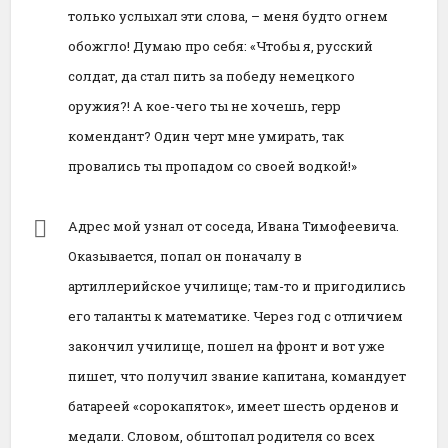
только услыхал эти слова, – меня будто огнем
обожгло! Думаю про себя: «Чтобы я, русский
солдат, да стал пить за победу немецкого
оружия?! А кое-чего ты не хочешь, герр
комендант? Один черт мне умирать, так
провались ты пропадом со своей водкой!»
Адрес мой узнал от соседа, Ивана Тимофеевича.
Оказывается, попал он поначалу в
артиллерийское училище; там-то и пригодились
его таланты к математике. Через год с отличием
закончил училище, пошел на фронт и вот уже
пишет, что получил звание капитана, командует
батареей «сорокапяток», имеет шесть орденов и
медали. Словом, обштопал родителя со всех