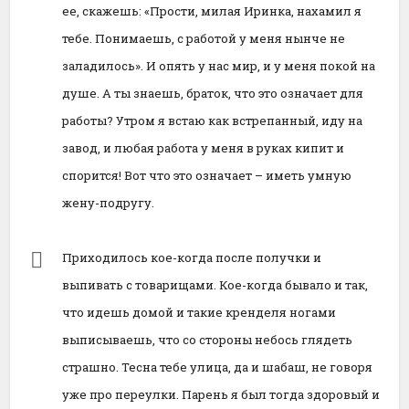
ее, скажешь: «Прости, милая Иринка, нахамил я
тебе. Понимаешь, с работой у меня нынче не
заладилось». И опять у нас мир, и у меня покой на
душе. А ты знаешь, браток, что это означает для
работы? Утром я встаю как встрепанный, иду на
завод, и любая работа у меня в руках кипит и
спорится! Вот что это означает – иметь умную
жену-подругу.
Приходилось кое-когда после получки и
выпивать с товарищами. Кое-когда бывало и так,
что идешь домой и такие кренделя ногами
выписываешь, что со стороны небось глядеть
страшно. Тесна тебе улица, да и шабаш, не говоря
уже про переулки. Парень я был тогда здоровый и