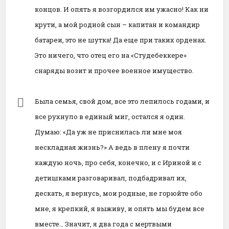
концов. И опять я возгордился им ужасно! Как ни
крути, а мой родной сын – капитан и командир
батареи, это не шутка! Да еще при таких орденах.
Это ничего, что отец его на «Студебеккере»
снаряды возит и прочее военное имущество.
Была семья, свой дом, все это лепилось годами, и
все рухнуло в единый миг, остался я один.
Думаю: «Да уж не приснилась ли мне моя
нескладная жизнь?» А ведь в плену я почти
каждую ночь, про себя, конечно, и с Ириной и с
детишками разговаривал, подбадривал их,
дескать, я вернусь, мои родные, не горюйте обо
мне, я крепкий, я выживу, и опять мы будем все
вместе… Значит, я два года с мертвыми