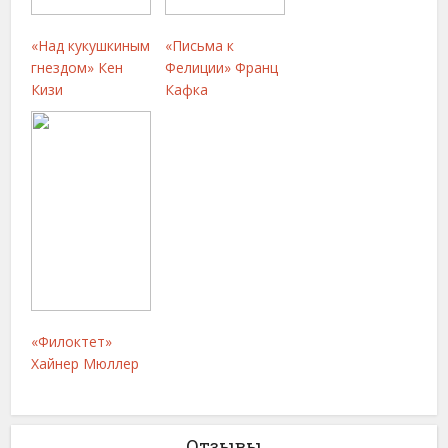
«Над кукушкиным
«Письма к
гнездом» Кен
Фелиции» Франц
Кизи
Кафка
«Филоктет»
Хайнер Мюллер
Отзывы