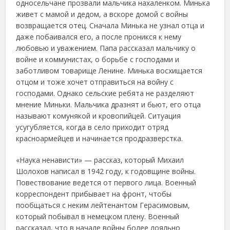
односельчане прозвали мальчика нахаленком. Минька
живет с мамой и дедом, а вскоре домой с войны
возвращается отец. Сначала Минька не узнал отца и
даже побаивался его, а после проникся к нему
любовью и уважением. Папа рассказал мальчику о
войне и коммунистах, о борьбе с господами и
заботливом товарище Ленине. Минька восхищается
отцом и тоже хочет отправиться на войну с
господами. Однако сельские ребята не разделяют
мнение Миньки. Мальчика дразнят и бьют, его отца
называют комунякой и кровопийцей. Ситуация
усугубляется, когда в село приходит отряд
красноармейцев и начинается продразверстка.
«Наука ненависти» — рассказ, который Михаил
Шолохов написал в 1942 году, к годовщине войны.
Повествование ведется от первого лица. Военный
корреспондент прибывает на фронт, чтобы
пообщаться с неким лейтенантом Герасимовым,
который побывал в немецком плену. Военный
рассказал, что в начале войны более лояльно