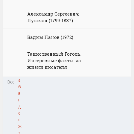
Александр Сергеевич
Пушкин (1799-1837)
Вадим Панов (1972)
Таинственный Гоголь.
Интересные факты из
жизни писателя
а
Все
б
в
г
д
е
ё
ж
з