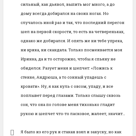
сильный, как дьявол, выпить мог много, а до
дому всегда добирался на своих ногах. Но
случалось иной раз и так, что последний перегон
шел на первой скорости, то есть на четвереньках,
однако же добирался. И опять же ни тебе упрека,
ни крика, ни скандала. Только посмеивается моя
Иринка, да и то осторожно, чтобы я спьяну не
обиделся. Разует меня и шепчет: «Ложись к
стенке, Андрюша, а то сонный упадешь с
кровати». Ну, я как куль с овсом, упаду, и все
поплывет перед глазами. Только слышу сквозь
сон, что она по голове меня тихонько гладит
рукою и шепчет что-то ласковое, жалеет, значит…
Я было из его рук и стакан взял и закуску, но как