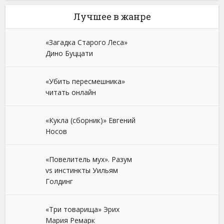
Лучшее в жанре
«Загадка Старого Леса»
Дино Буццати
«Убить пересмешника»
читать онлайн
«Кукла (сборник)» Евгений
Носов
«Повелитель мух». Разум
vs инстинкты Уильям
Голдинг
«Три товарища» Эрих
Мария Ремарк