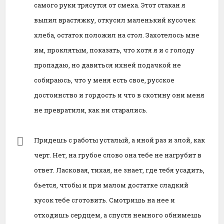
самого руки трясутся от смеха. Этот стакан я
выпил врастяжку, откусил маленький кусочек
хлеба, остаток положил на стол. Захотелось мне
им, проклятым, показать, что хотя я и с голоду
пропадаю, но давиться ихней подачкой не
собираюсь, что у меня есть свое, русское
достоинство и гордость и что в скотину они меня
не превратили, как ни старались.
Придешь с работы усталый, а иной раз и злой, как
черт. Нет, на грубое слово она тебе не нагрубит в
ответ. Ласковая, тихая, не знает, где тебя усадить,
бьется, чтобы и при малом достатке сладкий
кусок тебе сготовить. Смотришь на нее и
отходишь сердцем, а спустя немного обнимешь