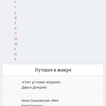
с
т
у
ф
х
ц
ч
ш
щ
э
ю
я
Лучшее в жанре
«Спят усталые игрушки»
Дарья Донцова
Анна Ольховская «Фея
белой магии»