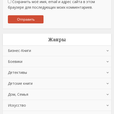
Сохранить моё имя, email и адрес сайта в этом
браузере для последующих моих комментариев.
Жанры
Бизнес-Книги
Боевики
Банковское дело
Детективы
Бухучет, налогообложение, аудит
Боевики: Прочее
Детские книги
Делопроизводство
Криминальные боевики
Зарубежные детективы
Дом, Семья
Зарубежная деловая литература
Триллеры
Иронические детективы
Детская проза
Искусство
Корпоративная культура
Исторические детективы
Детская фантастика
Автомобили и ПДД