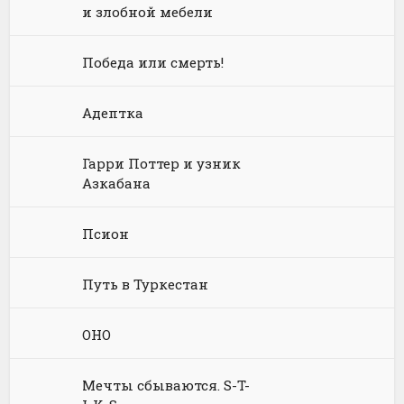
и злобной мебели
Философия
Космическая фантастика
Книги про волшебников
Юмористические стихи
Химия
Научная фантастика
Любовное фэнтези
Победа или смерть!
Юриспруденция, право
Попаданцы
Русское фэнтези
Адептка
Языкознание
Социальная фантастика
Ужасы и Мистика
Гарри Поттер и узник
Юмористическая фантастика
Фэнтези про драконов
Азкабана
Юмористическое фэнтези
Псион
Путь в Туркестан
ОНО
Мечты сбываются. S-T-