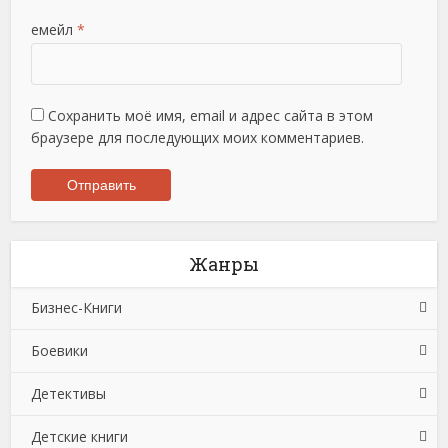
емейл
*
Сохранить моё имя, email и адрес сайта в этом
браузере для последующих моих комментариев.
Жанры
Бизнес-Книги
Боевики
Банковское дело
Детективы
Бухучет, налогообложение, аудит
Боевики: Прочее
Детские книги
Делопроизводство
Криминальные боевики
Зарубежные детективы