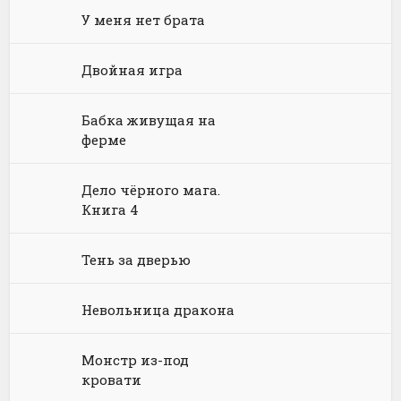
У меня нет брата
Техническая литература
Справочники
Историческая фантастика
Историческое фэнтези
Юмор: прочее
Двойная игра
Физика
Энциклопедии
Киберпанк
Книги про вампиров
Юмористическая проза
Философия
Космическая фантастика
Книги про волшебников
Юмористические стихи
Бабка живущая на
ферме
Химия
Научная фантастика
Любовное фэнтези
Юриспруденция, право
Попаданцы
Русское фэнтези
Дело чёрного мага.
Книга 4
Языкознание
Социальная фантастика
Ужасы и Мистика
Тень за дверью
Юмористическая фантастика
Фэнтези про драконов
Юмористическое фэнтези
Невольница дракона
Монстр из-под
кровати