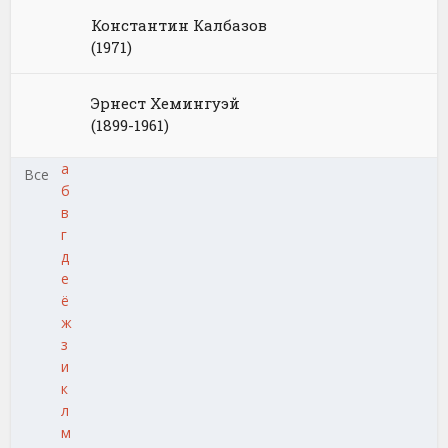
Константин Калбазов
(1971)
Эрнест Хемингуэй
(1899-1961)
а
Все
б
в
г
д
е
ё
ж
з
и
к
л
м