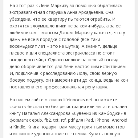
На этот раз к Лене Маркизу за помощью обратилась
экстравагантная старушка Анна Аркадьевна. Она
убеждена, что ее квартиру пытаются ограбить. И
охотятся злоумышленники не за кем-нибудь, а за ее
любимчиком – мопсом Дэном. Маркизу кажется, что у
дамы не все в порядке с головой (все-таки
восемьдесят лет – это не шутка). А значит, дельце
плевое и для специалиста экстра-класса не стоит
выеденного яйца. Однако мелкое на первый взгляд
дело оборачивается для Лени настоящим испытанием.
И, подключив к расследованию Лолу, свою верную
боевую подругу, он намерен идти до конца, ведь на кон
поставлена его профессиональная репутация.
На нашем сайте о книгах lifeinbooks.net вы можете
скачать бесплатно без регистрации или читать онлайн
книгу Наталья Александрова «Сувенир из Камбоджи» в
форматах epub, fb2, txt, rtf, pdf для iPad, iPhone, Android
и Kindle. Книга подарит вам массу приятных моментов
и истинное удовольствие от чтения. Купить полную