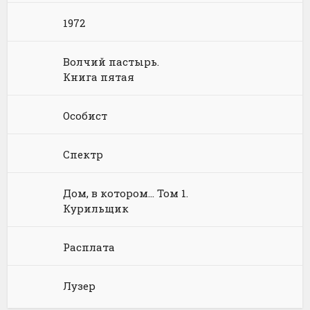
Юриспруденция, право
Попаданцы
Русское фэнтези
1972
Языкознание
Социальная фантастика
Ужасы и Мистика
Волчий пастырь.
Книга пятая
Юмористическая фантастика
Фэнтези про драконов
Юмористическое фэнтези
Особист
Спектр
Дом, в котором… Том 1.
Курильщик
Расплата
Лузер