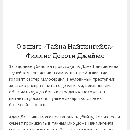
О книге «Тайна Найтингейла»
Филлис Дороти Джеймс
Загадочные убийства происходят в Доме Найтингейла
– учебном заведении в самом центре Англии, где
готовят сестер милосердия. Неуловимый преступник
жестоко расправляется с девушками, призванными
облегчать чужую боль и страдания. Похоже, он
пытается доказать: лучшее лекарство от всех
болезней – смерть…
Адам Дэлглиш сможет остановить убийцу, только если
сумеет проникнуть в тайный мир Дома Найтингейла –
мир скандальных страстей, секса, насилия и… стыда.