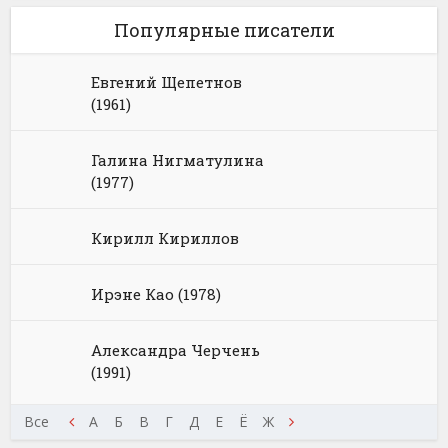
Популярные писатели
Евгений Щепетнов
(1961)
Галина Нигматулина
(1977)
Кирилл Кириллов
Ирэне Као (1978)
Александра Черчень
(1991)
Щ
Э
Все
Ю
Я
А
Б
В
Г
Д
Е
Ё
Ж
З
И
К
Л
М
Н