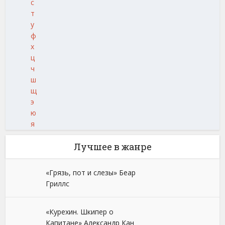
с
т
у
ф
х
ц
ч
ш
щ
э
ю
я
Лучшее в жанре
«Грязь, пот и слезы» Беар
Гриллс
«Курехин. Шкипер о
Капитане» Александр Кан