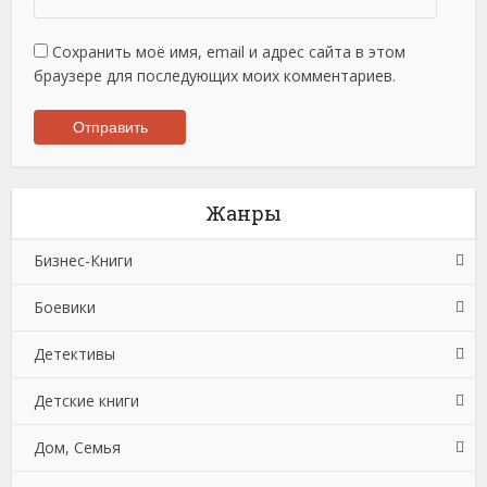
Сохранить моё имя, email и адрес сайта в этом
браузере для последующих моих комментариев.
Жанры
Бизнес-Книги
Боевики
Банковское дело
Детективы
Бухучет, налогообложение, аудит
Боевики: Прочее
Детские книги
Делопроизводство
Криминальные боевики
Зарубежные детективы
Дом, Семья
Зарубежная деловая литература
Триллеры
Иронические детективы
Детская проза