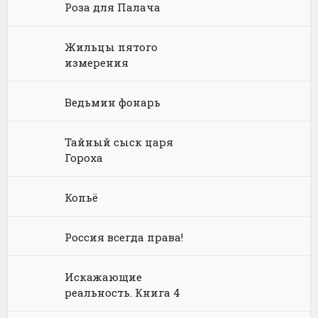
Роза для Палача
Физика
Энциклопедии
Киберпанк
Книги про вампиров
Юмористическая проза
Философия
Космическая фантастика
Книги про волшебников
Юмористические стихи
Жильцы пятого
измерения
Химия
Научная фантастика
Любовное фэнтези
Юриспруденция, право
Попаданцы
Русское фэнтези
Ведьмин фонарь
Языкознание
Социальная фантастика
Ужасы и Мистика
Тайный сыск царя
Гороха
Юмористическая фантастика
Фэнтези про драконов
Юмористическое фэнтези
Копьё
Россия всегда права!
Искажающие
реальность. Книга 4