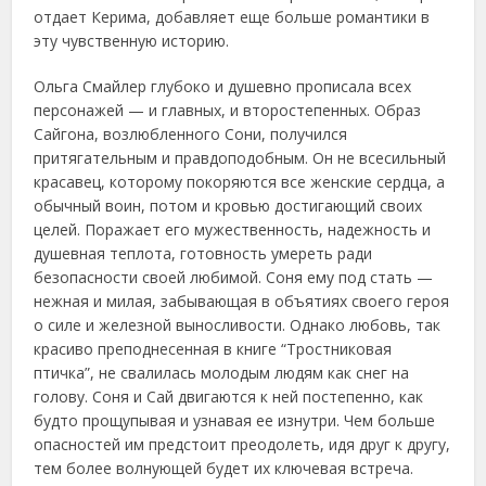
отдает Керима, добавляет еще больше романтики в
эту чувственную историю.
Ольга Смайлер глубоко и душевно прописала всех
персонажей — и главных, и второстепенных. Образ
Сайгона, возлюбленного Сони, получился
притягательным и правдоподобным. Он не всесильный
красавец, которому покоряются все женские сердца, а
обычный воин, потом и кровью достигающий своих
целей. Поражает его мужественность, надежность и
душевная теплота, готовность умереть ради
безопасности своей любимой. Соня ему под стать —
нежная и милая, забывающая в объятиях своего героя
о силе и железной выносливости. Однако любовь, так
красиво преподнесенная в книге “Тростниковая
птичка”, не свалилась молодым людям как снег на
голову. Соня и Сай двигаются к ней постепенно, как
будто прощупывая и узнавая ее изнутри. Чем больше
опасностей им предстоит преодолеть, идя друг к другу,
тем более волнующей будет их ключевая встреча.