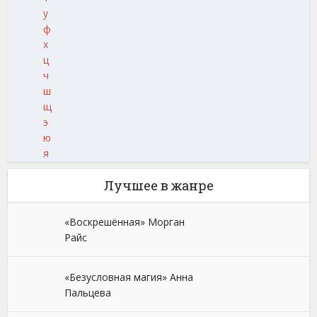
у
ф
х
ц
ч
ш
щ
э
ю
я
Лучшее в жанре
«Воскрешённая» Морган
Райс
«Безусловная магия» Анна
Пальцева