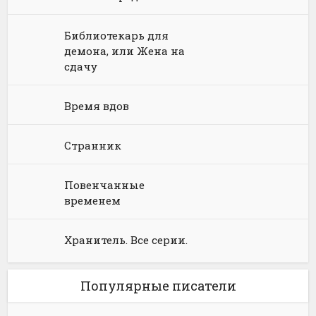
Юмористическая фантастика
Фэнтези про драконов
Юмористическое фэнтези
Библиотекарь для
демона, или Жена на
сдачу
Время вдов
Странник
Повенчанные
временем
Хранитель. Все серии.
Популярные писатели