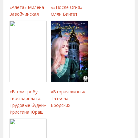
«Алета» Милена
«#После Огня»
Завойчинская
Олли Вингет
«В том гробу
«Вторая жизнь»
твоя зарплата.
Татьяна
Трудовые будни»
Бродских
Кристина Юраш