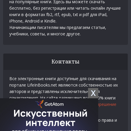
на популярные книги. Здесь вы можете скачать
бесплатно, без регистрации или читать онлайн лучшие
книги в форматах fb2, rtf, epub, txt и pdf для iPad,
iPhone, Android и Kindle.
Начинающим писателям мы предлагаем статьи,
учебники, советы, и многое другое.
Контакты
Все электронные книги доступные для скачивания на
портале LifeInBooks.net являются собственностью их
X
авторов и представлены исключительно для
ознакомления. На сайте размещено всего 20% книги
взятой у нашего партнера
Официальное разрешение
на использование материалов Litres
.
Контакты для связи по вопросам авторского права и
рекламы: