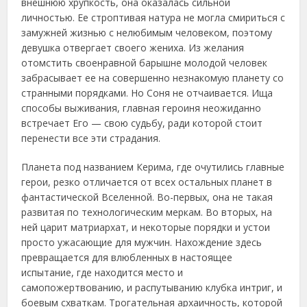
внешнюю хрупкость, она оказалась сильной
личностью. Ее строптивая натура не могла смириться с
замужней жизнью с нелюбимым человеком, поэтому
девушка отвергает своего жениха. Из желания
отомстить своенравной барышне молодой человек
забрасывает ее на совершенно незнакомую планету со
странными порядками. Но Соня не отчаивается. Ища
способы выживания, главная героиня неожиданно
встречает Его — свою судьбу, ради которой стоит
перенести все эти страдания.
Планета под названием Керима, где очутились главные
герои, резко отличается от всех остальных планет в
фантастической Вселенной. Во-первых, она не такая
развитая по технологическим меркам. Во вторых, на
ней царит матриархат, и некоторые порядки и устои
просто ужасающие для мужчин. Нахождение здесь
превращается для влюбленных в настоящее
испытание, где находится место и
самопожертвованию, и распутыванию клубка интриг, и
боевым схваткам. Трогательная архаичность, которой