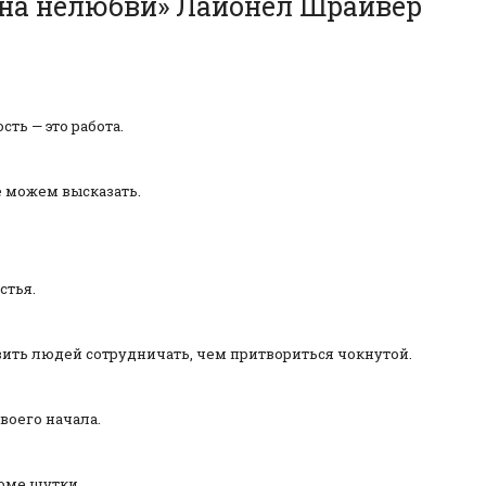
ена нелюбви» Лайонел Шрайвер
сть — это работа.
е можем высказать.
стья.
авить людей сотрудничать, чем притвориться чокнутой.
воего начала.
роме шутки.