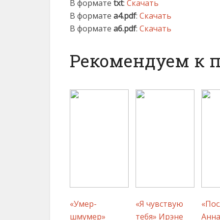
В формате
txt
:
Скачать
В формате
a4.pdf
:
Скачать
В формате
a6.pdf
:
Скачать
Рекомендуем к 
«Умер-
«Я чувствую
«Пос
шмумер»
тебя» Ирэне
Анн