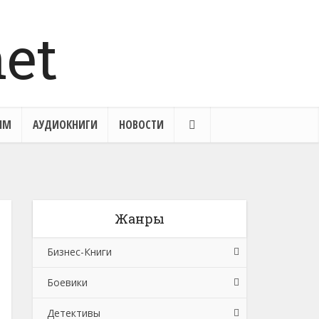
ЯМ
АУДИОКНИГИ
НОВОСТИ
Жанры
Бизнес-Книги
Боевики
Банковское дело
Детективы
Бухучет, налогообложение, аудит
Боевики: Прочее