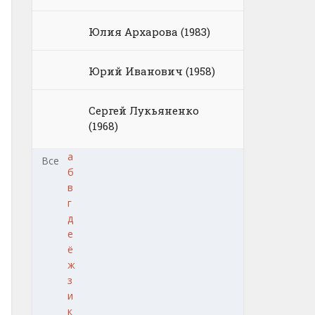
Юлия Архарова (1983)
Юрий Иванович (1958)
Сергей Лукьяненко
(1968)
а
Все
б
в
г
д
е
ё
ж
з
и
к