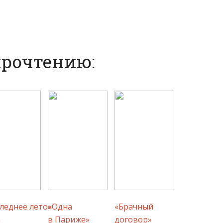
прочтению:
леднее лето»
«Одна
«Брачный
а
в Париже»
договор»