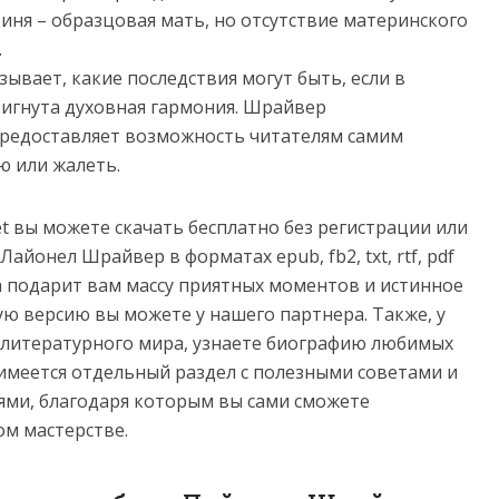
оиня – образцовая мать, но отсутствие материнского
.
ывает, какие последствия могут быть, если в
тигнута духовная гармония. Шрайвер
предоставляет возможность читателям самим
ю или жалеть.
net вы можете скачать бесплатно без регистрации или
айонел Шрайвер в форматах epub, fb2, txt, rtf, pdf
нига подарит вам массу приятных моментов и истинное
ую версию вы можете у нашего партнера. Также, у
з литературного мира, узнаете биографию любимых
имеется отдельный раздел с полезными советами и
ми, благодаря которым вы сами сможете
ом мастерстве.