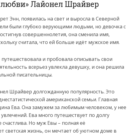
нелюбви» Лайонел Шрайвер
ет Энн, появилась на свет и выросла в Северной
тели были глубоко верующими людьми, но девочка с
остигнув совершеннолетия, она сменила имя,
кольку считала, что ей больше идёт мужское имя.
 путешествовала и пробовала описывать свои
еятельность всерьез увлекла девушку, и она решила
альной писательницы.
онел Шрайвер долгожданную популярность. Это
днестатистической американской семьи. Главная
ина Ева. Она замужем за любимым человеком, у нее
 увлечений. Ева много путешествует по долгу
е счастлива. Но муж Евы – полная её
т светская жизнь, он мечтает об уютном доме в