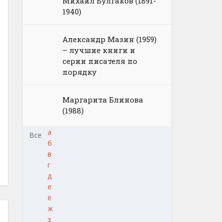
Михаил Булгаков (1891-
1940)
Александр Мазин (1959)
– лучшие книги и
серии писателя по
порядку
Маргарита Блинова
(1988)
а
Все
б
в
г
д
е
ё
ж
з