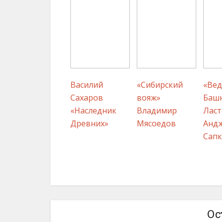
Василий
«Сибирский
«Вед
Сахаров
вояж»
Баш
«Наследник
Владимир
Ласт
Древних»
Мясоедов
Анд
Сапк
Ос