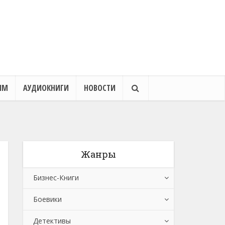
ЯМ
АУДИОКНИГИ
НОВОСТИ
Жанры
Бизнес-Книги
Боевики
Банковское дело
Детективы
Бухучет, налогообложение, аудит
Боевики: Прочее