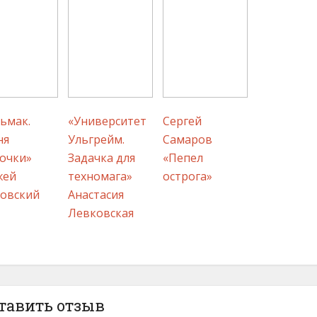
ьмак.
«Университет
Сергей
ня
Ульгрейм.
Самаров
очки»
Задачка для
«Пепел
жей
техномага»
острога»
овский
Анастасия
Левковская
тавить отзыв