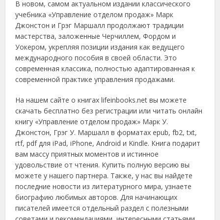
В новом, самом актуальном издании классического
учебника «Управление отделом продаж» Марк
Джонстон и Грэг Маршалл продолжают традиции
мастерства, заложенные Черчиллем, Фордом и
Уокером, укрепляя позиции издания как ведущего
международного пособия в своей области. Это
современная классика, полностью адаптированная к
современной практике управления продажами.
На нашем сайте о книгах lifeinbooks.net вы можете
скачать бесплатно без регистрации или читать онлайн
книгу «Управление отделом продаж» Марк У.
Джонстон, Грэг У. Маршалл в форматах epub, fb2, txt,
rtf, pdf для iPad, iPhone, Android и Kindle. Книга подарит
вам массу приятных моментов и истинное
удовольствие от чтения. Купить полную версию вы
можете у нашего партнера. Также, у нас вы найдете
последние новости из литературного мира, узнаете
биографию любимых авторов. Для начинающих
писателей имеется отдельный раздел с полезными
советами и рекомендациями, интересными статьями,