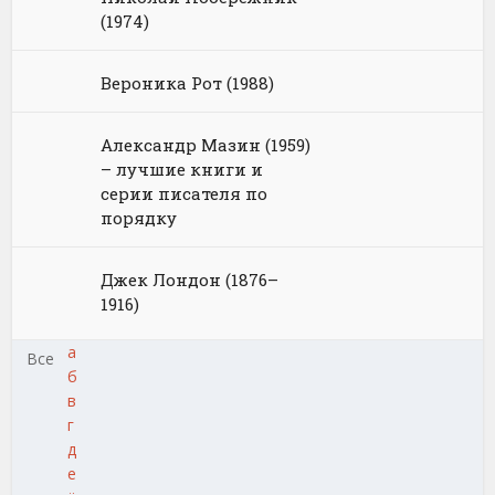
(1974)
Вероника Рот (1988)
Александр Мазин (1959)
– лучшие книги и
серии писателя по
порядку
Джек Лондон (1876–
1916)
а
Все
б
в
г
д
е