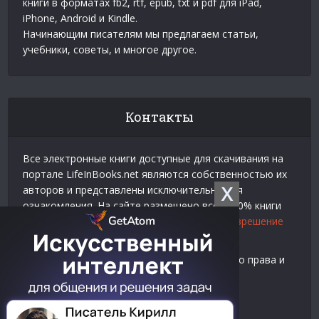
книги в форматах fb2, rtf, epub, txt и pdf для iPad,
iPhone, Android и Kindle.
Начинающим писателям мы предлагаем статьи,
учебники, советы, и многое другое.
Контакты
Все электронные книги доступные для скачивания на
портале LifeInBooks.net являются собственностью их
X
авторов и представлены исключительно для
ознакомления. На сайте размещено всего 20% книги
взятой у нашего партнера
Официальное разрешение
на использование материалов Litres
.
Контакты для связи по вопросам авторского права и
рекламы:
E-mail:
admin@lifeinbooks.net