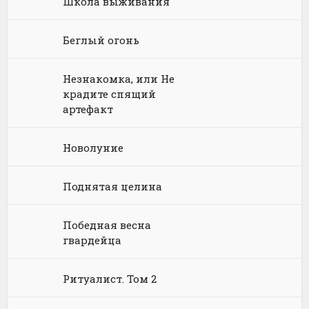
Школа выживания
Физика
Энциклопедии
Киберпанк
Книги про вампиров
Юмористическая проза
Философия
Космическая фантастика
Книги про волшебников
Юмористические стихи
Беглый огонь
Химия
Научная фантастика
Любовное фэнтези
Незнакомка, или Не
Юриспруденция, право
Попаданцы
Русское фэнтези
крадите спящий
артефакт
Языкознание
Социальная фантастика
Ужасы и Мистика
Новолуние
Юмористическая фантастика
Фэнтези про драконов
Юмористическое фэнтези
Поднятая целина
Победная весна
гвардейца
Ритуалист. Том 2