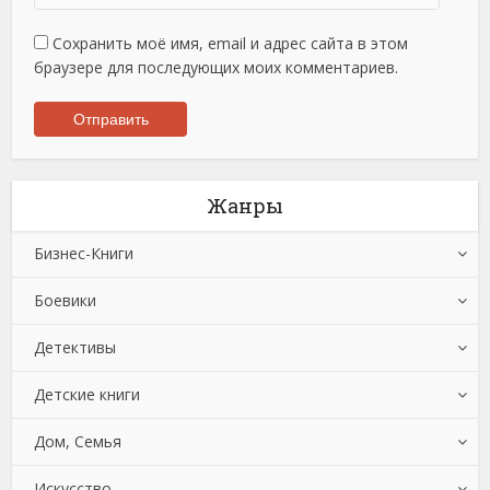
Сохранить моё имя, email и адрес сайта в этом
браузере для последующих моих комментариев.
Жанры
Бизнес-Книги
Боевики
Банковское дело
Детективы
Бухучет, налогообложение, аудит
Боевики: Прочее
Детские книги
Делопроизводство
Криминальные боевики
Зарубежные детективы
Дом, Семья
Зарубежная деловая литература
Триллеры
Иронические детективы
Детская проза
Искусство
Корпоративная культура
Исторические детективы
Детская фантастика
Автомобили и ПДД