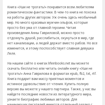
Книга «Уши не трогать!» понравится всем любителям
романтическом фантастики. В чем-то книга не похожа
на работы других автором. Уж очень здесь необычный
мир. Но много красивых мужчин-эльфов, которые
просто без ума от главной героини. Читая
произведения Анны Гавриловой, можно просто
отдохнуть душой, расслабиться, окунуться в мир, где
нет канализации, а людей держат вместо рабов. Но все
изменится, и этому поспособствует славная девушка
Леля.
На нашем сайте о книгах lifeinbooks.net вы можете
скачать бесплатно или читать онлайн книгу «Уши не
трогать!» Анна Гаврилова в форматах epub, fb2, txt, rtf.
Книга подарит вам массу приятных моментов и
истинное удовольствие от чтения. Купить полную
версию вы можете у нашего партнера. Также, у нас вы
найдете последние новости из литературного мира,
узнаете биографию любимых авторов. Для
начинающих писателей имеется отдельный раздел с