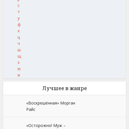
с
т
у
ф
х
ц
ч
ш
щ
э
ю
я
Лучшее в жанре
«Воскрешённая» Морган
Райс
«Осторожно! Муж –