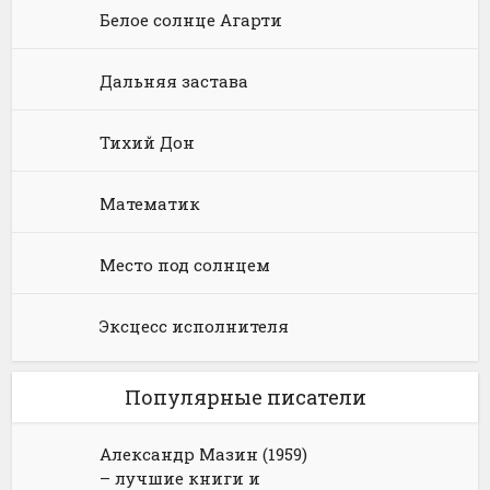
Языкознание
Социальная фантастика
Ужасы и Мистика
Белое солнце Агарти
Юмористическая фантастика
Фэнтези про драконов
Дальняя застава
Юмористическое фэнтези
Тихий Дон
Математик
Место под солнцем
Эксцесс исполнителя
Популярные писатели
Александр Мазин (1959)
– лучшие книги и