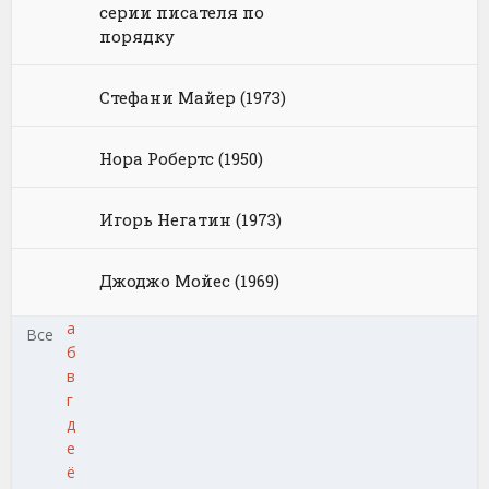
серии писателя по
порядку
Стефани Майер (1973)
Нора Робертс (1950)
Игорь Негатин (1973)
Джоджо Мойес (1969)
а
Все
б
в
г
д
е
ё