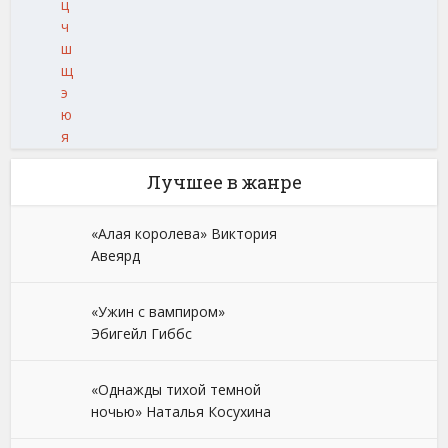
ц
ч
ш
щ
э
ю
я
Лучшее в жанре
«Алая королева» Виктория
Авеярд
«Ужин с вампиром»
Эбигейл Гиббс
«Однажды тихой темной
ночью» Наталья Косухина