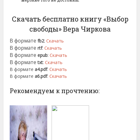
мерзкие того не достойны.
Скачать бесплатно книгу «Выбор
свободы» Вера Чиркова
В формате
:
fb2
Скачать
В формате
:
rtf
Скачать
В формате
:
epub
Скачать
В формате
:
txt
Скачать
В формате
a4.pdf
:
Скачать
В формате
a6.pdf
:
Скачать
Рекомендуем к прочтению: