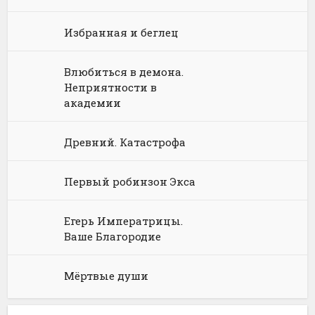
Юриспруденция, право
Попаданцы
Русское фэнтези
Избранная и беглец
Языкознание
Социальная фантастика
Ужасы и Мистика
Юмористическая фантастика
Фэнтези про драконов
Влюбиться в демона.
Неприятности в
Юмористическое фэнтези
академии
Древний. Катастрофа
Первый робинзон Экса
Егерь Императрицы.
Ваше Благородие
Мёртвые души