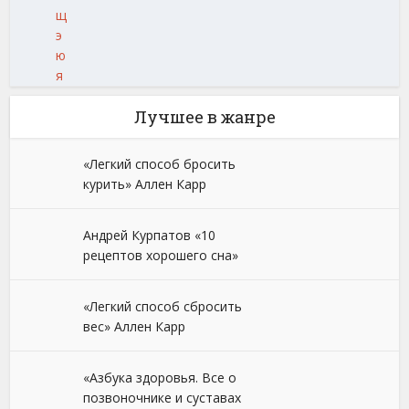
щ
э
ю
я
Лучшее в жанре
«Легкий способ бросить
курить» Аллен Карр
Андрей Курпатов «10
рецептов хорошего сна»
«Легкий способ сбросить
вес» Аллен Карр
«Азбука здоровья. Все о
позвоночнике и суставах