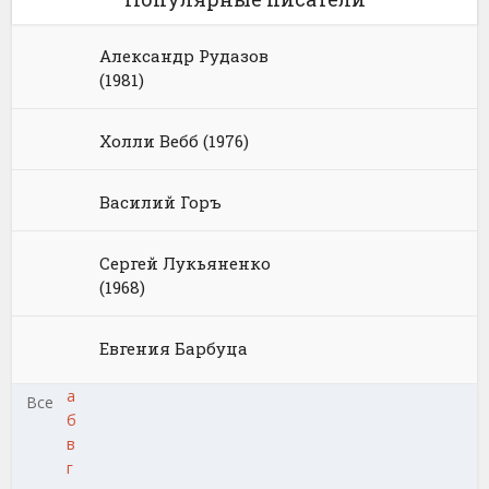
Александр Рудазов
(1981)
Холли Вебб (1976)
Василий Горъ
Сергей Лукьяненко
(1968)
Евгения Барбуца
а
Все
б
в
г