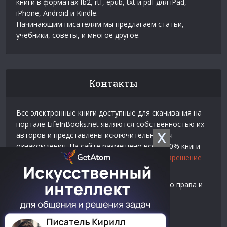
книги в форматах fb2, rtf, epub, txt и pdf для iPad,
iPhone, Android и Kindle.
Начинающим писателям мы предлагаем статьи,
учебники, советы, и многое другое.
Контакты
Все электронные книги доступные для скачивания на
портале LifeInBooks.net являются собственностью их
X
авторов и представлены исключительно для
ознакомления. На сайте размещено всего 20% книги
взятой у нашего партнера
Официальное разрешение
на использование материалов Litres
.
Контакты для связи по вопросам авторского права и
рекламы:
E-mail:
admin@lifeinbooks.net