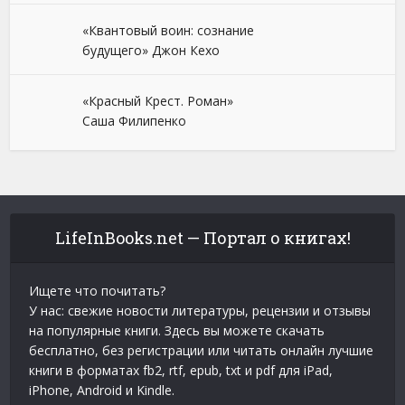
«Квантовый воин: сознание
будущего» Джон Кехо
«Красный Крест. Роман»
Саша Филипенко
LifeInBooks.net — Портал о книгах!
Ищете что почитать?
У нас: свежие новости литературы, рецензии и отзывы
на популярные книги. Здесь вы можете скачать
бесплатно, без регистрации или читать онлайн лучшие
книги в форматах fb2, rtf, epub, txt и pdf для iPad,
iPhone, Android и Kindle.