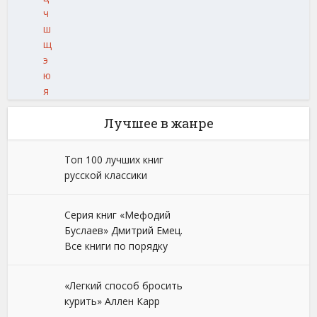
ч
ш
щ
э
ю
я
Лучшее в жанре
Топ 100 лучших книг
русской классики
Серия книг «Мефодий
Буслаев» Дмитрий Емец.
Все книги по порядку
«Легкий способ бросить
курить» Аллен Карр