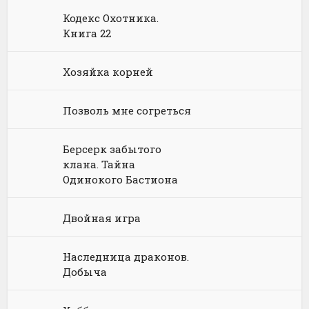
Языкознание
Социальная фантастика
Ужасы и Мистика
Кодекс Охотника.
Книга 22
Юмористическая фантастика
Фэнтези про драконов
Хозяйка корней
Юмористическое фэнтези
Позволь мне согреться
Берсерк забытого
клана. Тайна
Одинокого Бастиона
Двойная игра
Наследница драконов.
Добыча