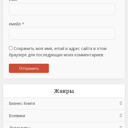
емейл
*
Сохранить моё имя, email и адрес сайта в этом
браузере для последующих моих комментариев.
Жанры
Бизнес-Книги
Боевики
Банковское дело
Детективы
Бухучет, налогообложение, аудит
Боевики: Прочее