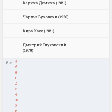
Карина Демина (1981)
Чарльз Буковски (1920)
Кира Касс (1981)
Дмитрий Глуховский
(1979)
а
Все
б
в
г
д
е
ё
ж
з
и