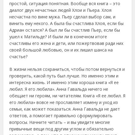
простой, ситуация понятная. Вообще вся книга – это
диалог двух нечастных людей Хлои и Пьера. Хлоя
несчастна по вине мужа. Пьер сделал выбор сам, и
винить ему некого. А была бы счастлива Хлоя, если бы
Адриан остался? А был ли бы счастлив Пьер, если бы
ушел к Матильде? И были ли в конечном итоге
счастливы его жена и дети, или пожертвовав ради них
своей большой любовью, он и их лишил шанса на
счастье?
В жизни нельзя сохраниться, чтобы потом вернуться и
проверить, какой путь был лучше. Но именно этим и
интересна жизнь. И именно этим хороша книга «Я ее
любил. Я его любила». Анна Гавальда ничего не
обещает ни героям, ни читателям. Книга «Я ее любил. Я
его любила» вовсе не прославляет измену и уход из
семьи, как может показаться. Анна Гавальда не дает
ответов, а помогает правильно сформулировать
вопросы. Начните читать – и вы увидите многие
привычные вещи под другим углом и обязательно