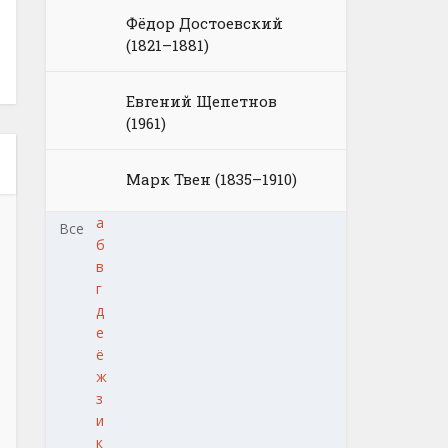
Фёдор Достоевский
(1821–1881)
Евгений Щепетнов
(1961)
Марк Твен (1835–1910)
а
Все
б
в
г
д
е
ё
ж
з
и
к