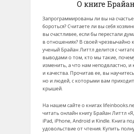
О книге Брайан
Запрограммированы ли вы на счастье 
бороться? Считаете ли вы себя хозяин
вы счастливее, если бы перестали ду
в отношениях? В своей чрезвычайно 
ученый Брайан Литтл делится с чит
выводами о том, кто мы такие, почему
изменить, а что нам неподвластно, и
и качества. Прочитав ее, вы научитес
но и людей, с которыми вам приходит
крышей.
На нашем сайте о книгах lifeinbooks.
читать онлайн книгу Брайан Литтл «Я, о
iPad, iPhone, Android и Kindle. Книга
удовольствие от чтения. Купить полн