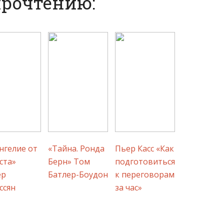
прочтению:
нгелие от
«Тайна. Ронда
Пьер Касс «Как
ста»
Берн» Том
подготовиться
ер
Батлер-Боудон
к переговорам
ссян
за час»