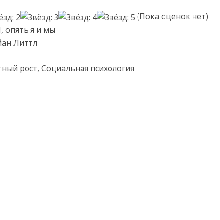
(Пока оценок нет)
, опять я и мы
йан Литтл
тный рост, Социальная психология