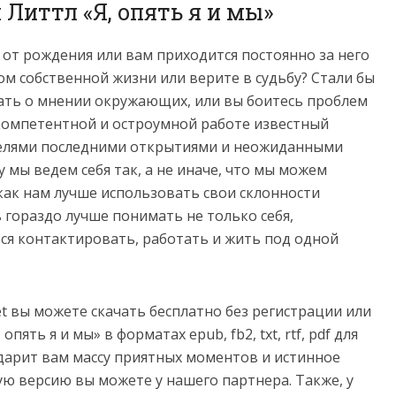
 Литтл «Я, опять я и мы»
от рождения или вам приходится постоянно за него
ом собственной жизни или верите в судьбу? Стали бы
мать о мнении окружающих, или вы боитесь проблем
компетентной и остроумной работе известный
ателями последними открытиями и неожиданными
 мы ведем себя так, а не иначе, что мы можем
 как нам лучше использовать свои склонности
ь гораздо лучше понимать не только себя,
ся контактировать, работать и жить под одной
net вы можете скачать бесплатно без регистрации или
пять я и мы» в форматах epub, fb2, txt, rtf, pdf для
 подарит вам массу приятных моментов и истинное
ую версию вы можете у нашего партнера. Также, у