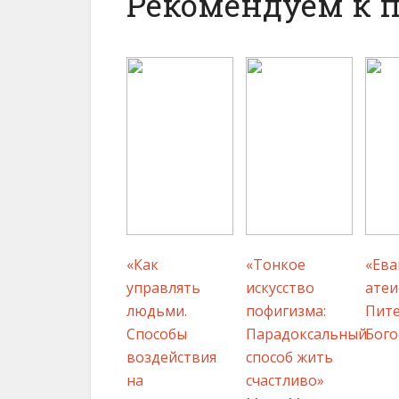
Рекомендуем к 
«Как
«Тонкое
«Ева
управлять
искусство
атеи
людьми.
пофигизма:
Пит
Способы
Парадоксальный
Бого
воздействия
способ жить
на
счастливо»