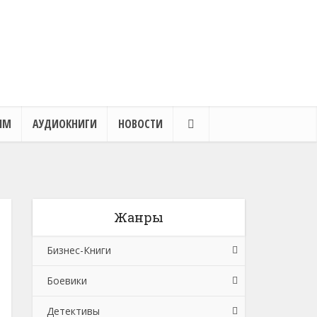
ЯМ
АУДИОКНИГИ
НОВОСТИ
Жанры
Бизнес-Книги
Боевики
Банковское дело
Детективы
Бухучет, налогообложение, аудит
Боевики: Прочее