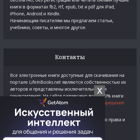
книги в форматах fb2, rtf, epub, txt и pdf для iPad,
iPhone, Android и Kindle.
Начинающим писателям мы предлагаем статьи,
учебники, советы, и многое другое.
Контакты
Все электронные книги доступные для скачивания на
портале LifeInBooks.net являются собственностью их
X
авторов и представлены исключительно для
ознакомления. На сайте размещено всего 20% книги
взятой у нашего партнера
Официальное разрешение
на использование материалов Litres
.
Контакты для связи по вопросам авторского права и
рекламы:
E-mail:
admin@lifeinbooks.net