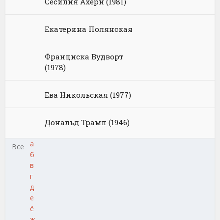
Сесилия Ахерн (1981)
Екатерина Полянская
Франциска Вудворт
(1978)
Ева Никольская (1977)
Дональд Трамп (1946)
а
Все
б
в
г
д
е
ё
ж