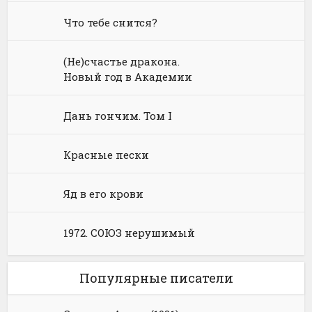
Что тебе снится?
Юмористическая фантастика
Фэнтези про драконов
Юмористическое фэнтези
(Не)счастье дракона.
Новый год в Академии
Дань гончим. Том I
Красные пески
Яд в его крови
1972. СОЮЗ нерушимый
Популярные писатели