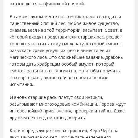
оказываются на финишной прямой.
В самом глухом месте восточных холмов находится
таинственный Спящий лес. Любое живое существо,
оказавшееся на этой территории, засыпает. Совет, в
который входят представители старших рас, решает
хорошо заплатить тому смельчаку, который сможет
разыскать среди уснувших фею и вынести ее из
магического леса. Это сложнейшее задание. Драконы
готовы дать храбрецам особый амулет, который
сможет защитить от магии сна. Но чтобы получить
этот артефакт, нужно сначала пройти особые
испытания…
И вновь старшие расы плетут свои интриги,
разыгрывают многоходовые комбинации. Героев ждут
интереснейший приключения, проверки и тайны. Даже
друзьям не всегда можно доверять.
Как и в предыдущих книгах трилогии, Вера Чиркова
лихо закрутила сюжет. Просчитать наперед его