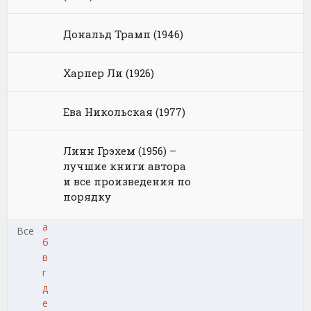
Дональд Трамп (1946)
Харпер Ли (1926)
Ева Никольская (1977)
Линн Грэхем (1956) –
лучшие книги автора
и все произведения по
порядку
а
Все
б
в
г
д
е