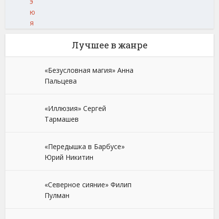
э
ю
я
Лучшее в жанре
«Безусловная магия» Анна
Пальцева
«Иллюзия» Сергей
Тармашев
«Передышка в Барбусе»
Юрий Никитин
«Северное сияние» Филип
Пулман