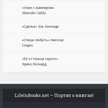
«Ужин с вампиром»
Эбигейл Гиббс
«Сделка» Эль Кеннеди
«Спеши любить» Николас
Спаркс
«50 оттенков серого»
Эрика Леонард
LifeInBooks.net — Портал о книгах!