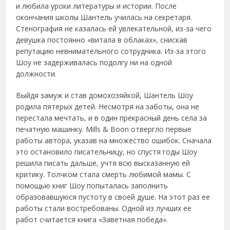
и любила уроки литературы и истории. После
окончания школы Шантель училась на секретаря.
Стенография не казалась ей увлекательной, из-за чего
девушка постоянно «витала в облаках», снискав
репутацию невнимательного сотрудника. Из-за этого
Шоу не задерживалась подолгу ни на одной
должности.
Выйдя замуж и став домохозяйкой, Шантель Шоу
родила пятерых детей. Несмотря на заботы, она не
перестала мечтать, и в один прекрасный день села за
печатную машинку. Mills & Boon отвергло первые
работы автора, указав на множество ошибок. Сначала
это остановило писательницу, но спустя годы Шоу
решила писать дальше, учтя всю высказанную ей
критику. Толчком стала смерть любимой мамы. С
помощью книг Шоу попыталась заполнить
образовавшуюся пустоту в своей душе. На этот раз ее
работы стали востребованы. Одной из лучших ее
работ считается книга «Заветная победа».