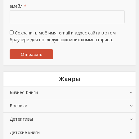
емейл
*
Сохранить моё имя, email и адрес сайта в этом
браузере для последующих моих комментариев.
Жанры
Бизнес-Книги
Боевики
Банковское дело
Детективы
Бухучет, налогообложение, аудит
Боевики: Прочее
Детские книги
Делопроизводство
Криминальные боевики
Зарубежные детективы