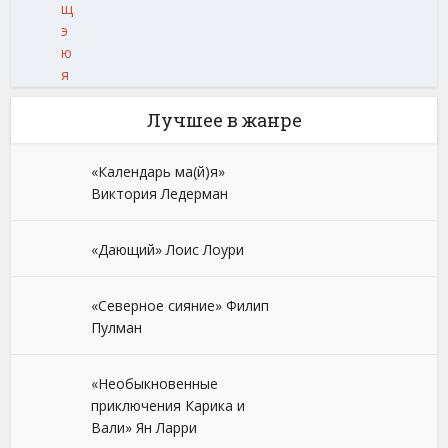
щ
э
ю
я
Лучшее в жанре
«Календарь ма(й)я»
Виктория Ледерман
«Дающий» Лоис Лоури
«Северное сияние» Филип
Пулман
«Необыкновенные
приключения Карика и
Вали» Ян Ларри