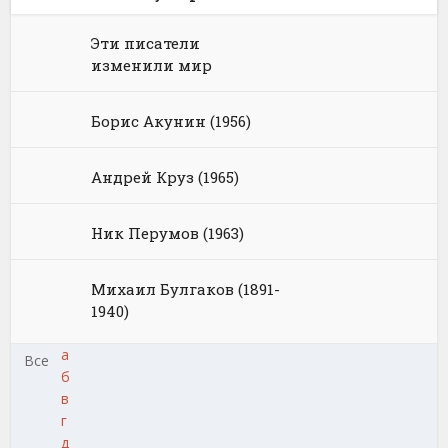
Эти писатели
изменили мир
Борис Акунин (1956)
Андрей Круз (1965)
Ник Перумов (1963)
Михаил Булгаков (1891-
1940)
а
Все
б
в
г
д