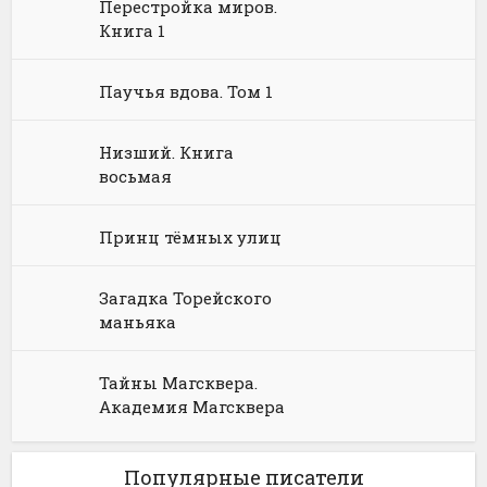
Перестройка миров.
Книга 1
Юмористическая фантастика
Фэнтези про драконов
Юмористическое фэнтези
Паучья вдова. Том 1
Низший. Книга
восьмая
Принц тёмных улиц
Загадка Торейского
маньяка
Тайны Магсквера.
Академия Магсквера
Популярные писатели