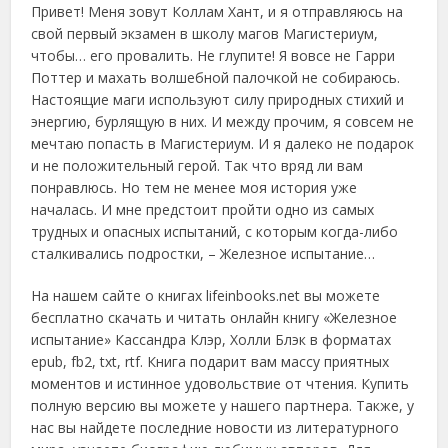
Привет! Меня зовут Коллам Хант, и я отправляюсь на
свой первый экзамен в школу магов Магистериум,
чтобы… его провалить. Не глупите! Я вовсе не Гарри
Поттер и махать волшебной палочкой не собираюсь.
Настоящие маги используют силу природных стихий и
энергию, бурлящую в них. И между прочим, я совсем не
мечтаю попасть в Магистериум. И я далеко не подарок
и не положительный герой. Так что вряд ли вам
понравлюсь. Но тем не менее моя история уже
началась. И мне предстоит пройти одно из самых
трудных и опасных испытаний, с которым когда-либо
сталкивались подростки, – Железное испытание…
На нашем сайте о книгах lifeinbooks.net вы можете
бесплатно скачать и читать онлайн книгу «Железное
испытание» Кассандра Клэр, Холли Блэк в форматах
epub, fb2, txt, rtf. Книга подарит вам массу приятных
моментов и истинное удовольствие от чтения. Купить
полную версию вы можете у нашего партнера. Также, у
нас вы найдете последние новости из литературного