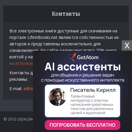
Контакты
Все электронные книги доступные для скачивания на
портале LifeInBooks.net являются собственностью их
X
авторов и представлены исключительно для
ознакомления. На сайте размещено всего 20% книги
взятой у нашего партнера
Официальное разрешение
на использование материалов Litres
.
Контакты для связи по вопросам авторского права и
рекламы:
E-mail:
admin@lifeinbooks.net
© 2012-2024 LifeInBooks.net - Скачать бесплатно книги в форматах
fb2, epub, pdf, txt, rtf.