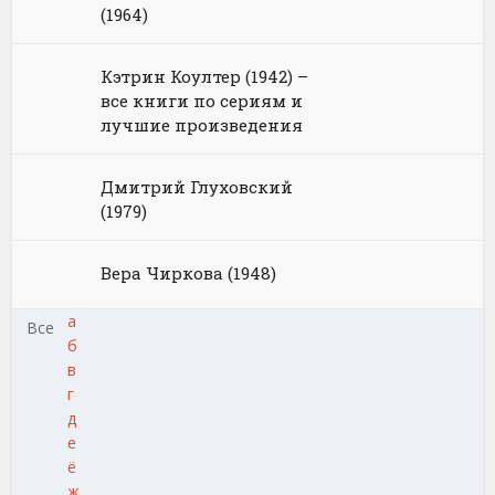
(1964)
Кэтрин Коултер (1942) –
все книги по сериям и
лучшие произведения
Дмитрий Глуховский
(1979)
Вера Чиркова (1948)
а
Все
б
в
г
д
е
ё
ж