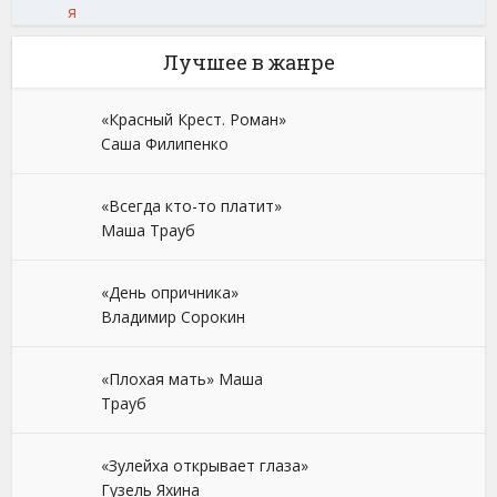
я
Лучшее в жанре
«Красный Крест. Роман»
Саша Филипенко
«Всегда кто-то платит»
Маша Трауб
«День опричника»
Владимир Сорокин
«Плохая мать» Маша
Трауб
«Зулейха открывает глаза»
Гузель Яхина