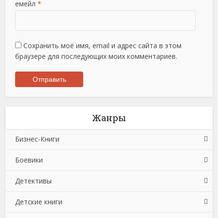
емейл
*
Сохранить моё имя, email и адрес сайта в этом
браузере для последующих моих комментариев.
Жанры
Бизнес-Книги
Боевики
Банковское дело
Детективы
Бухучет, налогообложение, аудит
Боевики: Прочее
Детские книги
Делопроизводство
Криминальные боевики
Зарубежные детективы