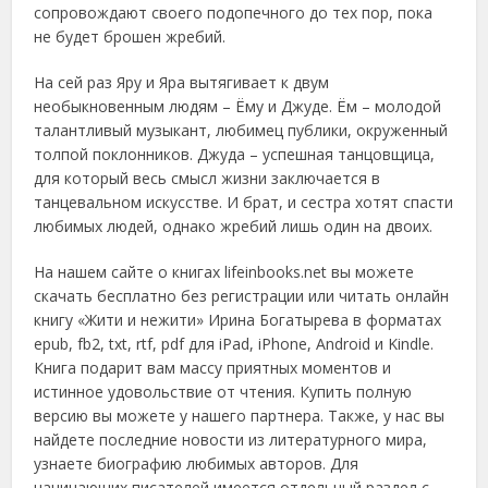
сопровождают своего подопечного до тех пор, пока
не будет брошен жребий.
На сей раз Яру и Яра вытягивает к двум
необыкновенным людям – Ёму и Джуде. Ём – молодой
талантливый музыкант, любимец публики, окруженный
толпой поклонников. Джуда – успешная танцовщица,
для который весь смысл жизни заключается в
танцевальном искусстве. И брат, и сестра хотят спасти
любимых людей, однако жребий лишь один на двоих.
На нашем сайте о книгах lifeinbooks.net вы можете
скачать бесплатно без регистрации или читать онлайн
книгу «Жити и нежити» Ирина Богатырева в форматах
epub, fb2, txt, rtf, pdf для iPad, iPhone, Android и Kindle.
Книга подарит вам массу приятных моментов и
истинное удовольствие от чтения. Купить полную
версию вы можете у нашего партнера. Также, у нас вы
найдете последние новости из литературного мира,
узнаете биографию любимых авторов. Для
начинающих писателей имеется отдельный раздел с