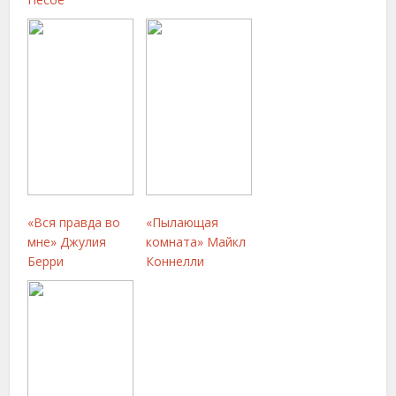
«Вся правда во
«Пылающая
мне» Джулия
комната» Майкл
Берри
Коннелли