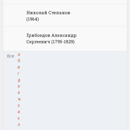
Николай Степанов
(1964)
Грибоедов Александр
Сергеевич (1795-1829)
а
Все
б
в
г
д
е
ё
ж
з
и
к
л