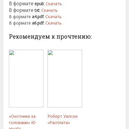
В формате
:
epub
Скачать
В формате
:
txt
Скачать
В формате
a4.pdf
:
Скачать
В формате
a6.pdf
:
Скачать
Рекомендуем к прочтению:
«Охотники за
Роберт Уилсон
головами» Ю
«Расплата»
Несбё