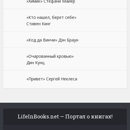
«Химик» Стефани Майер
«Кто нашел, берет себе»
Стивен Кинг
«Код да Винчи» Дэн Браун
«Очарованный кровью»
Дин Кунц
«Привет» Сергей Неклеса
LifeInBooks.net — Портал о книгах!