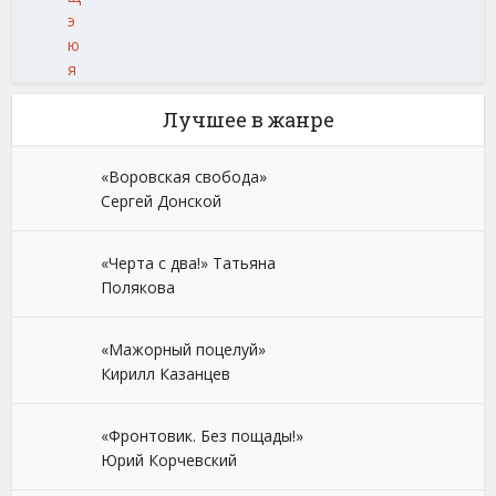
э
ю
я
Лучшее в жанре
«Воровская свобода»
Сергей Донской
«Черта с два!» Татьяна
Полякова
«Мажорный поцелуй»
Кирилл Казанцев
«Фронтовик. Без пощады!»
Юрий Корчевский