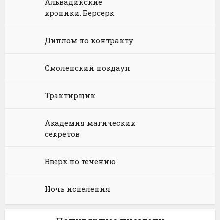
Альвадийские
Юриспруденция, право
Попаданцы
Русское фэнтези
хроники. Берсерк
Языкознание
Социальная фантастика
Ужасы и Мистика
Диплом по контракту
Юмористическая фантастика
Фэнтези про драконов
Смоленский нокдаун
Юмористическое фэнтези
Трактирщик
Академия магических
секретов
Вверх по течению
Ночь исцеления