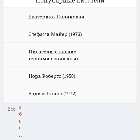
Популярные писатели
Екатерина Полянская
Стефани Майер (1973)
Писатели, ставшие
героями своих книг
Нора Робертс (1950)
Вадим Панов (1972)
а
Все
б
в
г
д