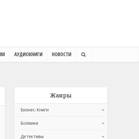
ЯМ
АУДИОКНИГИ
НОВОСТИ
Жанры
Бизнес-Книги
Боевики
Банковское дело
Детективы
Бухучет, налогообложение, аудит
Боевики: Прочее