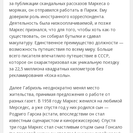
за публикации скандальных рассказов Маркеса о
моряках, он отправился работать в Париж. Ему
доверили роль иностранного корреспондента.
Деятельность была низкооплачиваемой, и позже
Маркес признался, что для того, чтобы хоть как-то
существовать, он собирал бутылки и сдавал
макулатуру. Единственное преимущество должности —
возможность путешествия по всему миру. Больше
всего писателя впечатлило путешествие в СССР,
которое он охарактеризовал как уникальную поездку
за 22,5 миллиона квадратных километров без
рекламирования «Кока-колы».
Далее Габриэль неоднократно менял место
жительства, принимая предложения о работе от
разных газет. В 1958 году Маркес женился на любимой
Мерседес, а уже спустя год у них родился сын —
Родриго Гарсиа (кстати, впоследствии он стал
известным сценаристом и кинорежиссером). Спустя
три года Маркес стал счастливым отцом сына Гонсало