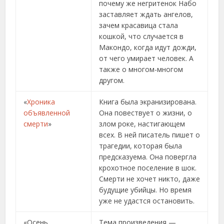
почему же негритенок Набо
заставляет ждать ангелов,
зачем красавица стала
кошкой, что случается в
Макондо, когда идут дожди,
от чего умирает человек. А
также о многом-многом
другом.
«
Хроника
Книга была экранизирована.
объявленной
Она повествует о жизни, о
смерти
»
злом роке, настигающем
всех. В ней писатель пишет о
трагедии, которая была
предсказуема. Она повергла
крохотное поселение в шок.
Смерти не хочет никто, даже
будущие убийцы. Но время
уже не удастся остановить.
«Осень
Тема произведения —