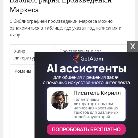
Маркеса
С библиографией произведений Маркеса можно
ознакомиться в таблице, где указан год написания и
жанр.
X
Жанр
Произведения и год
литературы
написания
Романы
«Недобрый час», 1959;
«Проклятое время», 1962;
«Сто лет одиночества», 1967;
«Осень патриарха», 1975;
«Любовь во время холеры»,
1985;