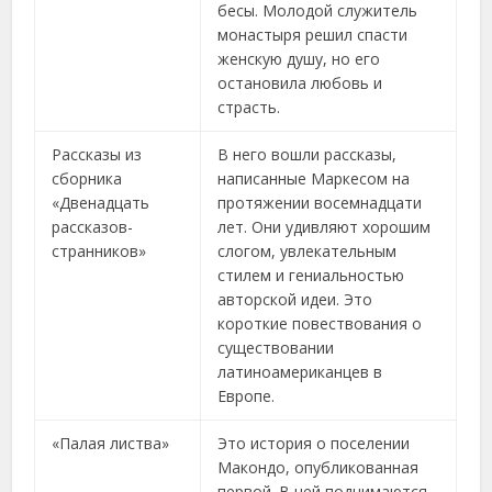
бесы. Молодой служитель
монастыря решил спасти
женскую душу, но его
остановила любовь и
страсть.
Рассказы из
В него вошли рассказы,
сборника
написанные Маркесом на
«Двенадцать
протяжении восемнадцати
рассказов-
лет. Они удивляют хорошим
странников»
слогом, увлекательным
стилем и гениальностью
авторской идеи. Это
короткие повествования о
существовании
латиноамериканцев в
Европе.
«Палая листва»
Это история о поселении
Макондо, опубликованная
первой. В ней поднимаются