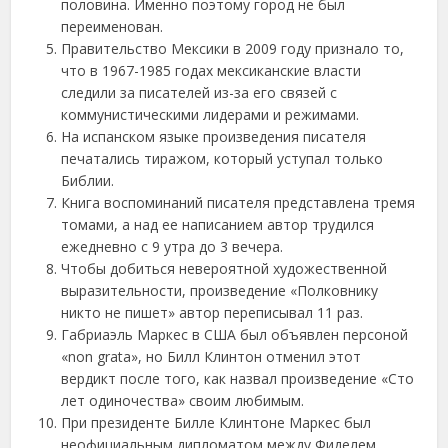
половина. Именно поэтому город не был
переименован.
Правительство Мексики в 2009 году признало то,
что в 1967-1985 годах мексиканские власти
следили за писателей из-за его связей с
коммунистическими лидерами и режимами.
На испанском языке произведения писателя
печатались тиражом, который уступал только
Библии.
Книга воспоминаний писателя представлена тремя
томами, а над ее написанием автор трудился
ежедневно с 9 утра до 3 вечера.
Чтобы добиться невероятной художественной
выразительности, произведение «Полковнику
никто не пишет» автор переписывал 11 раз.
Габриаэль Маркес в США был объявлен персоной
«non grata», но Билл Клинтон отменил этот
вердикт после того, как назвал произведение «Сто
лет одиночества» своим любимым.
При президенте Билле Клинтоне Маркес был
неофициальным дипломатом между Фиделем