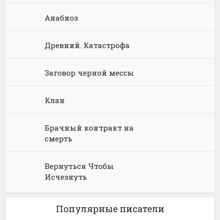
Анабиоз
Юмористическая фантастика
Фэнтези про драконов
Юмористическое фэнтези
Древний. Катастрофа
Заговор черной мессы
Клан
Брачный контракт на
смерть
Вернуться Чтобы
Исчезнуть
Популярные писатели