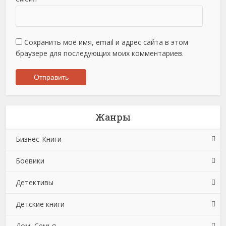
Сохранить моё имя, email и адрес сайта в этом
браузере для последующих моих комментариев.
Жанры
Бизнес-Книги
Боевики
Банковское дело
Детективы
Бухучет, налогообложение, аудит
Боевики: Прочее
Детские книги
Делопроизводство
Криминальные боевики
Зарубежные детективы
Дом, Семья
Зарубежная деловая литература
Триллеры
Иронические детективы
Детская проза