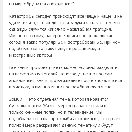
на мир обрушится апокалипсис?
Катастрофы сегодня происходят все чаще и чаще, и не
удивительно, что люди стали задумываться о том, что
однажды случится какая-то масштабная трагедия.
Именно поэтому, наверное, книги про апокалипсис
сегодня такие популярные и востребованные. При чем
подобную фантастику пишут и российские, и
иностранные авторы.
Все книги про конец света можно условно разделить
на несколько категорий: непосредственно про сам
апокалипсис, книги про выживание после апокалипсиса
и мистика, а именно книги про зомби апокалипсис.
Зомби — это отдельная тема, которая нравится
буквально всем. Живые мертвецы заполонили не
только книжные полки, но и телевидение. Мы
подобрали топ книг про зомби апокалипсис, которые в
полной мере раскрывают данную тематику и будут
держать ваши нервы на пределе опасными сценами и