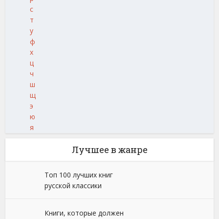
с
т
у
ф
х
ц
ч
ш
щ
э
ю
я
Лучшее в жанре
Топ 100 лучших книг
русской классики
Книги, которые должен