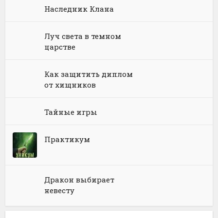
Наследник Клана
Юмористическая фантастика
Фэнтези про драконов
Юмористическое фэнтези
Луч света в темном
царстве
Как защитить диплом
от хищников
Тайные игры
Практикум
Дракон выбирает
невесту