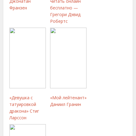
Джонатан
читать онлайн
Франзен
бесплатно —
Грегори Дэвид
Робертс
«Девушка с
«Мой лейтенант»
татуировкой
Даниил Гранин
дракона» Стиг
Ларссон