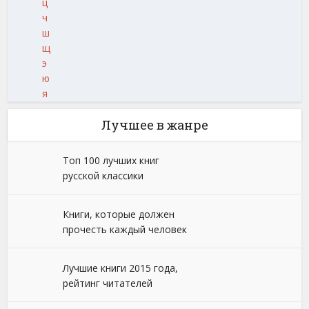
ц
ч
ш
щ
э
ю
я
Лучшее в жанре
Топ 100 лучших книг
русской классики
Книги, которые должен
прочесть каждый человек
Лучшие книги 2015 года,
рейтинг читателей