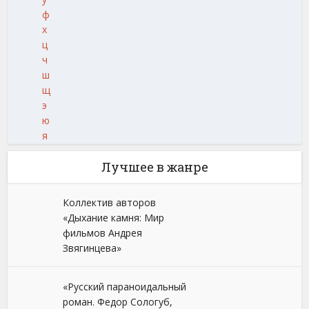
ф
х
ц
ч
ш
щ
э
ю
я
Лучшее в жанре
Коллектив авторов
«Дыхание камня: Мир
фильмов Андрея
Звягинцева»
«Русский параноидальный
роман. Федор Сологуб,