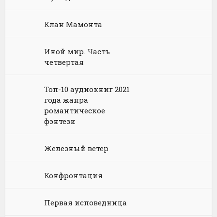
Химия
Научная фантастика
Любовное фэнтези
Клан Мамонта
Юриспруденция, право
Попаданцы
Русское фэнтези
Иной мир. Часть
Языкознание
Социальная фантастика
Ужасы и Мистика
четвертая
Юмористическая фантастика
Фэнтези про драконов
Топ-10 аудиокниг 2021
Юмористическое фэнтези
года жанра
романтическое
фэнтези
Железный ветер
Конфронтация
Первая исповедница