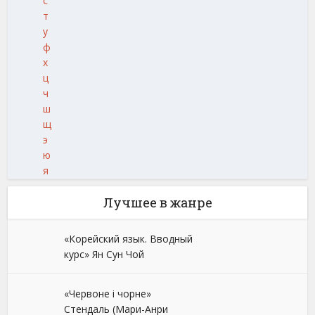
с
т
у
ф
х
ц
ч
ш
щ
э
ю
я
Лучшее в жанре
«Корейский язык. Вводный
курс» Ян Сун Чой
«Червоне і чорне»
Стендаль (Мари-Анри