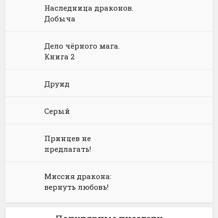
Языкознание
Социальная фантастика
Ужасы и Мистика
Наследница драконов.
Добыча
Юмористическая фантастика
Фэнтези про драконов
Юмористическое фэнтези
Дело чёрного мага.
Книга 2
Друид
Серый
Принцев не
предлагать!
Миссия дракона:
вернуть любовь!