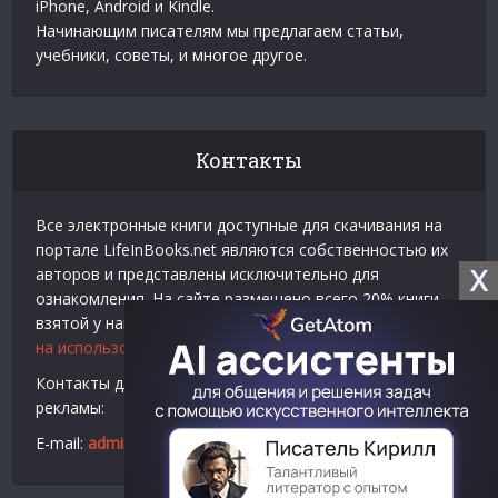
iPhone, Android и Kindle.
Начинающим писателям мы предлагаем статьи,
учебники, советы, и многое другое.
Контакты
Все электронные книги доступные для скачивания на
портале LifeInBooks.net являются собственностью их
X
авторов и представлены исключительно для
ознакомления. На сайте размещено всего 20% книги
взятой у нашего партнера
Официальное разрешение
на использование материалов Litres
.
Контакты для связи по вопросам авторского права и
рекламы:
E-mail:
admin@lifeinbooks.net