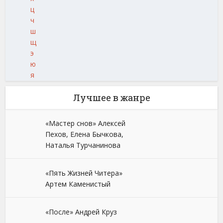
ц
ч
ш
щ
э
ю
я
Лучшее в жанре
«Мастер снов» Алексей
Пехов, Елена Бычкова,
Наталья Турчанинова
«Пять Жизней Читера»
Артем Каменистый
«После» Андрей Круз