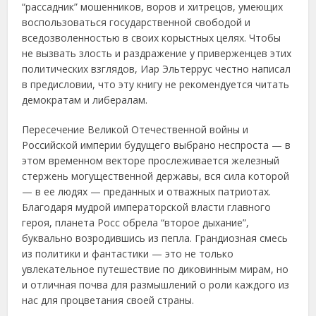
“рассадник” мошенников, воров и хитрецов, умеющих
воспользоваться государственной свободой и
вседозволенностью в своих корыстных целях. Чтобы
не вызвать злость и раздражение у приверженцев этих
политических взглядов, Иар Эльтеррус честно написал
в предисловии, что эту книгу не рекомендуется читать
демократам и либералам.
Пересечение Великой Отечественной войны и
Российской империи будущего выбрано неспроста — в
этом временном векторе прослеживается железный
стержень могущественной державы, вся сила которой
— в ее людях — преданных и отважных патриотах.
Благодаря мудрой императорской власти главного
героя, планета Росс обрела “второе дыхание”,
буквально возродившись из пепла. Грандиозная смесь
из политики и фантастики — это не только
увлекательное путешествие по диковинным мирам, но
и отличная почва для размышлений о роли каждого из
нас для процветания своей страны.