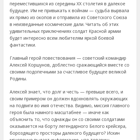
переместившихся из середины XX столетия в далекое
будущее. Им не привыкать к войнам — судьба вырвала
их прямо из окопов и отправила из Советского Союза
в неизведанные космические дали. Читать об этих
удивительных приключениях солдат Красной армии
будет интересно всем любителям яркой боевой
фантастики.
Главный герой повествования — советский командир
Алексей Коршунов, доблестно сражающийся вместе со
своими подопечными за счастливое будущее великой
Родины.
Алексей знает, что долг и честь — превыше всего, и
своим примером он должен вдохновлять окружающих
на подвиги во имя отечества. Видимо, миссия главного
героя была намного масштабнее — иначе как
объяснить то, что однажды он со своими солдатами
оказывается на борту легендарного Белого крейсера,
бороздящего просторы далекого будущего? Искин
мгновенно выдает информацию, что товарищ