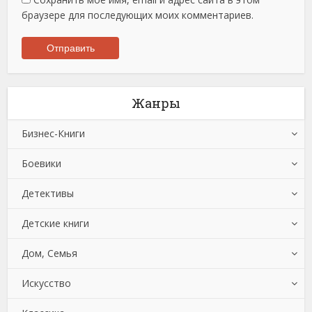
браузере для последующих моих комментариев.
Жанры
Бизнес-Книги
Боевики
Банковское дело
Детективы
Бухучет, налогообложение, аудит
Боевики: Прочее
Детские книги
Делопроизводство
Криминальные боевики
Зарубежные детективы
Дом, Семья
Зарубежная деловая литература
Триллеры
Иронические детективы
Детская проза
Искусство
Корпоративная культура
Исторические детективы
Детская фантастика
Автомобили и ПДД