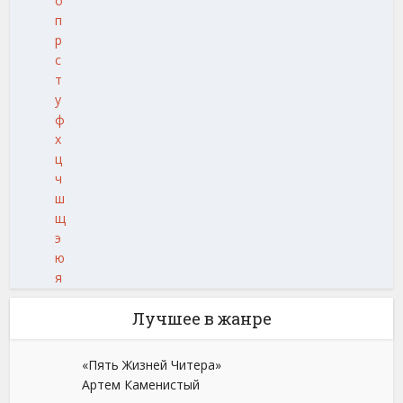
о
п
р
с
т
у
ф
х
ц
ч
ш
щ
э
ю
я
Лучшее в жанре
«Пять Жизней Читера»
Артем Каменистый