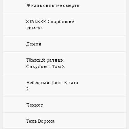
Философия
Космическая фантастика
Книги про волшебников
Юмористические стихи
Жизнь сильнее смерти
Химия
Научная фантастика
Любовное фэнтези
STALKER. Скорбящий
Юриспруденция, право
Попаданцы
Русское фэнтези
камень
Языкознание
Социальная фантастика
Ужасы и Мистика
Демон
Юмористическая фантастика
Фэнтези про драконов
Тёмный ратник.
Юмористическое фэнтези
Факультет. Том 2
Небесный Трон. Книга
2
Чекист
Тень Ворона