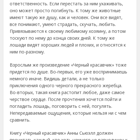
ответственность. Если перестать за ним ухаживать,
оно может просто погибнуть. К тому же животные
имеют такую же душу, как и человек. Они все видят,
все понимают, умеют страдать, скучать, любить.
Привязываются к своему любимому хозяину, а потом
тоскуют по нему до конца своих дней. К тому же
лошади видят хороших людей и плохих, и относятся к
ним по-разному.
Взрослым же произведение «Черный красавчик» тоже
придется по душе. Во-первых, его уже воспринимаешь
немного иначе. Видишь детали, а не только
приключения одного черного прекрасного жеребца.
Во-вторых, такая книга растопит любое, даже самое
черствое сердце. После прочтения хочется пойти и
погладить лошадь, поговорить с ней, погулять.
Непередаваемые ощущения, которые нельзя ни с чем
сравнить.
Книгу «Черный красавчик» Анны Сьюэлл должен
прочитать каждый, кто хоть немного не равнодушен к