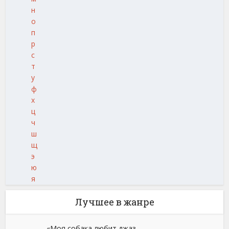
н
о
п
р
с
т
у
ф
х
ц
ч
ш
щ
э
ю
я
Лучшее в жанре
«Моя собака любит джаз