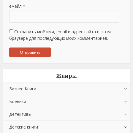
емейл
*
Сохранить моё имя, email и адрес сайта в этом
браузере для последующих моих комментариев.
Жанры
Бизнес-Книги
Боевики
Банковское дело
Детективы
Бухучет, налогообложение, аудит
Боевики: Прочее
Детские книги
Делопроизводство
Криминальные боевики
Зарубежные детективы