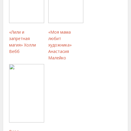
«Лили и
«Моя мама
запретная
любит
магия» Холли
художника»
Вебб
Анастасия
Малейко