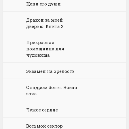
Цепи его души
Техническая литература
Справочники
Историческая фантастика
Историческое фэнтези
Юмор: прочее
Дракон за моей
Физика
Энциклопедии
Киберпанк
Книги про вампиров
Юмористическая проза
дверью. Книга 2
Философия
Космическая фантастика
Книги про волшебников
Юмористические стихи
Прекрасная
Химия
Научная фантастика
Любовное фэнтези
помощница для
чудовища
Юриспруденция, право
Попаданцы
Русское фэнтези
Языкознание
Социальная фантастика
Ужасы и Мистика
Экзамен на Зрелость
Юмористическая фантастика
Фэнтези про драконов
Синдром Зоны. Новая
зона.
Юмористическое фэнтези
Чужое сердце
Восьмой сектор