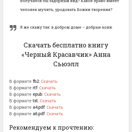
получался бы задорный вид? Какое право имеет
человек мучить, уродовать Божии творения?
Я же скажу так: в добром доме – добрые кони.
Скачать бесплатно книгу
«Черный Красавчик» Анна
Сьюэлл
В формате
fb2
:
Скачать
В формате
rtf
:
Скачать
В формате
epub
:
Скачать
В формате
txt
:
Скачать
В формате
a4.pdf
:
Скачать
В формате
a6.pdf
:
Скачать
Рекомендуем к прочтению: