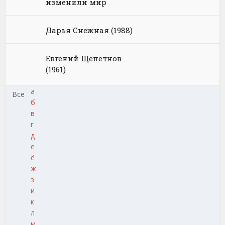
изменили мир
Дарья Снежная (1988)
Евгений Щепетнов
(1961)
а
Все
б
в
г
д
е
ё
ж
з
и
к
л
м